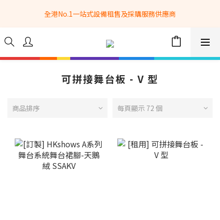
全港No.1一站式設備租售及採購服務供應商
全港No.1一站式設備租售及採購服務供應商
選購現貨產品全單滿$3500自家專送免運費 (只限網站落單, 不適用
於急單, 訂制產品, 屏風, 籠車, 舞台等) 
 Whatsapp: 66962838 | 電話: 21153328 | 報價: 
info@hkbasket.com
可拼接舞台板 - V 型
全港No.1一站式設備租售及採購服務供應商
商品排序
每頁顯示 72 個