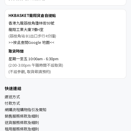
HKBASKET龍翔貨倉自提點
香港九龍荔枝角瓊林街93號
龍翔工業大廈7樓H室
(荔枝角站 B1出口步行4分鐘)
>>按此查閱Google 地圖<<
取貨時間
星期一至五 10:00am - 6:30pm
(2:00-3:00pm 午膳時間不設取貨)
(不設參觀, 取貨敬請預約)
快速連結
運送方式
付款方式
網購流程購物指引及需知
銷售服務條款及細則
送貨服務條款及細則
租用服務條款及細則