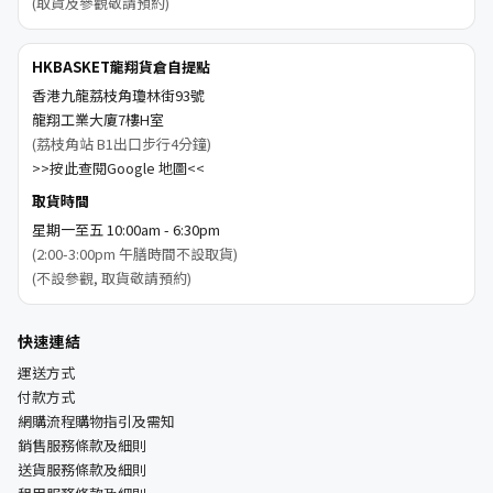
(取貨及參觀敬請預約)
HKBASKET龍翔貨倉自提點
香港九龍荔枝角瓊林街93號
龍翔工業大廈7樓H室
(荔枝角站 B1出口步行4分鐘)
>>按此查閱Google 地圖<<
取貨時間
星期一至五 10:00am - 6:30pm
(2:00-3:00pm 午膳時間不設取貨)
(不設參觀, 取貨敬請預約)
快速連結
運送方式
付款方式
網購流程購物指引及需知
銷售服務條款及細則
送貨服務條款及細則