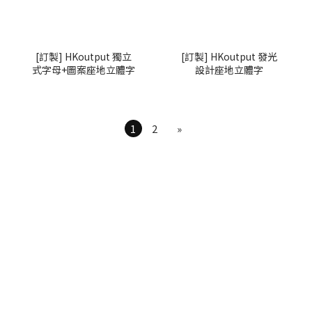
[訂製] HKoutput 獨立
[訂製] HKoutput 發光
式字母+圖案座地立體字
設計座地立體字
1
2
»