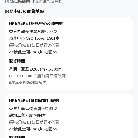
(非辦公時間內可傳送訊息或電郵)
服務中心及取貨地點
HKBASKET服務中心及陳列室
香港九龍長沙灣永康街77號
環薈中心 CEO Tower 1801室
(荔枝角站 B1出口步行3分鐘)
>>按此查閱Google 地圖<<
取貨時間
星期一至五 10:00am - 6:30pm
(2:00-3:00pm 午膳時間不設取貨)
(取貨及參觀敬請預約)
HKBASKET龍翔貨倉自提點
香港九龍荔枝角瓊林街93號
龍翔工業大廈7樓H室
(荔枝角站 B1出口步行4分鐘)
>>按此查閱Google 地圖<<
取貨時間