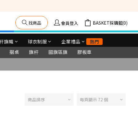
籠車, 舞台等) 
找商品
購物車(0)
會員登入
杆旗幟
球衣制服
企業禮品
熱門
摺桌
旗杆
國旗區旗
膠板車
商品排序
每頁顯示 72 個