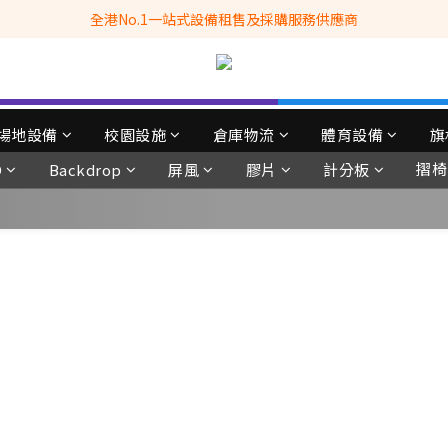
全港No.1一站式設備租售及採購服務供應商
全港No.1一站式設備租售及採購服務供應商
滿$3500自家專送免運費 (只限網站落單, 不適用於急單, 訂制產品, 屏風, 
 Whatsapp: 66962838 | 電話: 21153328 | 報價: info@hkbasket.com
全港No.1一站式設備租售及採購服務供應商
場地設備
校園設施
倉庫物流
體育設備
旗
摺椅
D
Backdrop
屏風
膠片
計分板