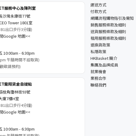
運送方式
KET服務中心及陳列室
付款方式
長沙灣永康街77號
網購流程購物指引及需知
EO Tower 1801室
銷售服務條款及細則
 B1出口步行3分鐘)
送貨服務條款及細則
Google 地圖<<
租用服務條款及細則
退換貨政策
私隱政策
0:00am - 6:30pm
HKBasket 簡介
3:00pm 午膳時間不設取貨)
集團及品牌成員
觀敬請預約)
就業機會
業務合作
KET龍翔貨倉自提點
聯絡我們
荔枝角瓊林街93號
大廈7樓H室
 B1出口步行4分鐘)
Google 地圖<<
0:00am - 6:30pm
3:00pm 午膳時間不設取貨)