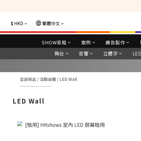
選購現貨產品全單
$
HKD
繁體中文
SHOW易租
案例
廣告製作
舞台
音響
立體字
LE
全部商品
/
活動設備
/
LED Wall
LED Wall