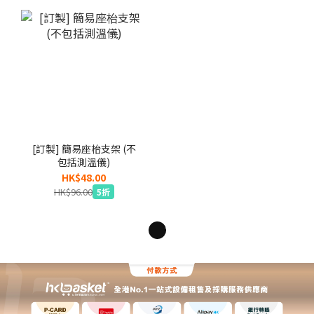
[訂製] 簡易座枱支架 (不
包括測溫儀)
HK$48.00
HK$96.00
5折
1