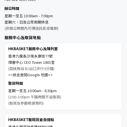
辦公時間
星期一至五 10:00am - 7:00pm
星期六、日及公眾假期休息
(非辦公時間內可傳送訊息或電郵)
服務中心及取貨地點
HKBASKET服務中心及陳列室
香港九龍長沙灣永康街77號
環薈中心 CEO Tower 1801室
(荔枝角站 B1出口步行3分鐘)
>>按此查閱Google 地圖<<
取貨時間
星期一至五 10:00am - 6:30pm
(2:00-3:00pm 午膳時間不設取貨)
(取貨及參觀敬請預約)
HKBASKET龍翔貨倉自提點
香港九龍荔枝角瓊林街93號