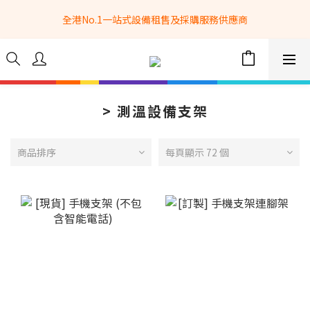
全港No.1一站式設備租售及採購服務供應商
全港No.1一站式設備租售及採購服務供應商
選購現貨產品全單滿$3500自家專送免運費 (只限網站落單, 不適用
於急單, 訂制產品, 屏風, 籠車, 舞台等) 
 Whatsapp: 66962838 | 電話: 21153328 | 報價: 
info@hkbasket.com
> 測溫設備支架
全港No.1一站式設備租售及採購服務供應商
商品排序
每頁顯示 72 個