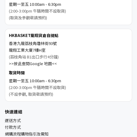
星期一至五 10:00am - 6:30pm
(2:00-3:00pm 午膳時間不設取貨)
(取貨及參觀敬請預約)
HKBASKET龍翔貨倉自提點
香港九龍荔枝角瓊林街93號
龍翔工業大廈7樓H室
(荔枝角站 B1出口步行4分鐘)
>>按此查閱Google 地圖<<
取貨時間
星期一至五 10:00am - 6:30pm
(2:00-3:00pm 午膳時間不設取貨)
(不設參觀, 取貨敬請預約)
快速連結
運送方式
付款方式
網購流程購物指引及需知