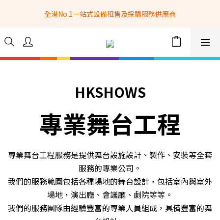
全港No.1一站式設備租售及採購服務供應商
全港No.1一站式設備租售及採購服務供應商
選購現貨產品全單滿$3500自家專送免運費 (只限網站落單, 不適用
於急單, 訂制產品, 屏風, 籠車, 舞台等) 
 Whatsapp: 66962838 | 電話: 21153328 | 報價: 
info@hkbasket.com
HKSHOWS
全港No.1一站式設備租售及採購服務供應商
專業舞台工程
專業舞台工程服務是提供舞台設施設計、製作、安裝等全套
服務的專業公司。
我們的服務範圍包括各種場地的舞台設計，包括室內與室外
場地，演出廳、會議廳、劇院等等。
我們的服務團隊由經驗豐富的專業人員組成，具備豐富的舞