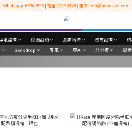
 Whatsapp: 66962838 | 電話: 21153328 | 報價: info@hkbasket.com
全港No.1一站式設備租售及採購服務供應商
全港No.1一站式設備租售及採購服務供應商
場地設備
校園設施
倉庫物流
體育設備
旗
摺椅
D
Backdrop
屏風
膠片
計分板