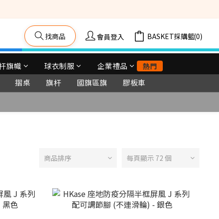
找商品
購物車(0)
會員登入
杆旗幟
球衣制服
企業禮品
熱門
摺桌
旗杆
國旗區旗
膠板車
商品排序
每頁顯示 72 個