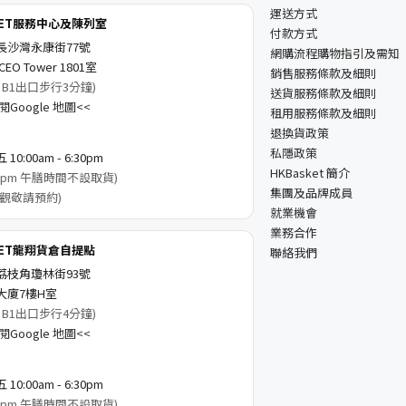
運送方式
KET服務中心及陳列室
付款方式
長沙灣永康街77號
網購流程購物指引及需知
EO Tower 1801室
銷售服務條款及細則
 B1出口步行3分鐘)
送貨服務條款及細則
Google 地圖<<
租用服務條款及細則
退換貨政策
私隱政策
0:00am - 6:30pm
HKBasket 簡介
3:00pm 午膳時間不設取貨)
集團及品牌成員
觀敬請預約)
就業機會
業務合作
KET龍翔貨倉自提點
聯絡我們
荔枝角瓊林街93號
大廈7樓H室
 B1出口步行4分鐘)
Google 地圖<<
0:00am - 6:30pm
3:00pm 午膳時間不設取貨)