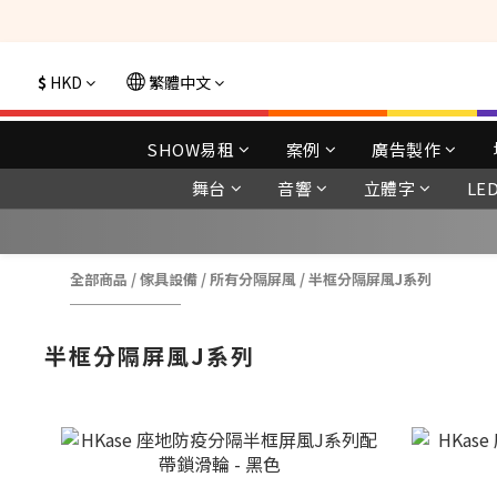
$
HKD
繁體中文
SHOW易租
案例
廣告製作
舞台
音響
立體字
LE
全部商品
/
傢具設備
/
所有分隔屏風
/
半框分隔屏風J系列
半框分隔屏風J系列