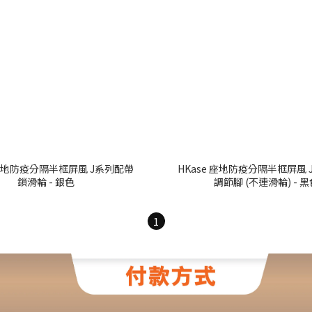
 座地防疫分隔半框屏風 J系列配帶
HKase 座地防疫分隔半框屏風 
鎖滑輪 - 銀色
調節腳 (不連滑輪) 
1