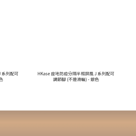
J 系列配可
HKase 座地防疫分隔半框屏風 J 系列配可
- 黑色
調節腳 (不連滑輪) - 銀色