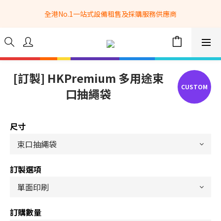
全港No.1一站式設備租售及採購服務供應商
全港No.1一站式設備租售及採購服務供應商
選購現貨產品全單滿$3500自家專送免運費 (只限網站落單, 不適用
於急單, 訂制產品, 屏風, 籠車, 舞台等) 
 Whatsapp: 66962838 | 電話: 21153328 | 報價: 
info@hkbasket.com
[訂製] HKPremium 多用途束
口抽繩袋
全港No.1一站式設備租售及採購服務供應商
尺寸
訂製選項
訂購數量