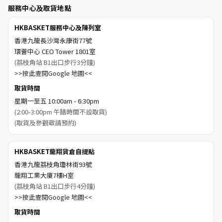
服務中心及取貨地點
HKBASKET服務中心及陳列室
香港九龍長沙灣永康街77號
環薈中心 CEO Tower 1801室
(荔枝角站 B1出口步行3分鐘)
>>按此查閱Google 地圖<<
取貨時間
星期一至五 10:00am - 6:30pm
(2:00-3:00pm 午膳時間不設取貨)
(取貨及參觀敬請預約)
HKBASKET龍翔貨倉自提點
香港九龍荔枝角瓊林街93號
龍翔工業大廈7樓H室
(荔枝角站 B1出口步行4分鐘)
>>按此查閱Google 地圖<<
取貨時間