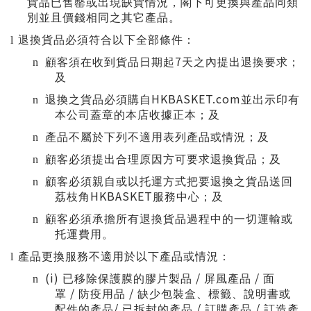
貨品已售罄或出現缺貨情況，閣下可更換與產品同類
別並且價錢相同之其它產品。
l
退換貨品必須符合以下全部條件：
7
n
顧客須在收到貨品日期起
天之內提出退換要求；
及
HKBASKET.com
n
退換之貨品必須購自
並出示印有
本公司蓋章的本店收據正本；及
n
產品不屬於下列不適用表列產品或情況；及
n
顧客必須提出合理原因方可要求退換貨品；及
n
顧客必須親自或以托運方式把要退換之貨品送回
HKBASKET
荔枝角
服務中心；及
n
顧客必須承擔所有退換貨品過程中的一切運輸或
托運費用。
l
產品更換服務不適用於以下產品或情況：
(i)
/
/
n
已移除保護膜的膠片製品
屏風產品
面
/
/
罩
防疫用品
缺少包裝盒、標籤、說明書或
/
/
/
配件的產品
已拆封的產品
訂購產品
訂造產