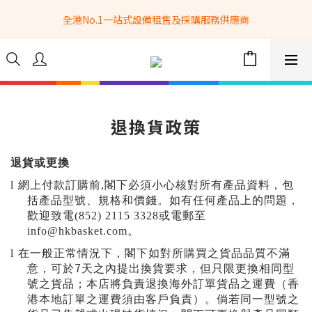
全港No.1一站式設備租售及採購服務供應商
全港No.1一站式設備租售及採購服務供應商
選購現貨產品全單滿$3500自家專送免運費 (只限網站落單, 不適用
於急單, 訂制產品, 屏風, 籠車, 舞台等) 
 Whatsapp: 66962838 | 電話: 21153328 | 報價: 
info@hkbasket.com
退換貨政策
全港No.1一站式設備租售及採購服務供應商
退貨或更換
l
網上付款訂購前,閣下必須小心核對所有產品資料，包
括產品型號、規格和價錢。如有任何產品上的問題，
歡迎致電(852) 2115 3328或電郵至
info@hkbasket.com。
l
在一般正常情況下，閣下如對所購買之貨品品質不滿
7
意，可於
天之內提出換貨要求，但只限更換相同型
號之貨品；本店將負責退換海外訂單貨品之運費（香
港本地訂單之運費須由客戶負責）。倘若同一型號之