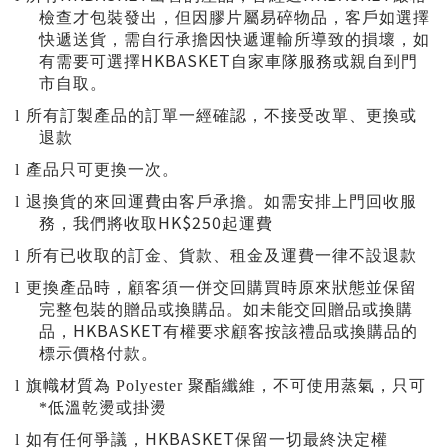
檢查才包裝發出，但因膠片屬易碎物品，客戶如選擇
快遞送貨，需自行承擔因快遞運輸所導致的損壞，如
HKBASKET
有需要可選擇
自家車隊服務或親自到門
市自取。
l
所有訂製產品的訂單一經確認，不接受改單、更換或
退款
l
產品只可更換一次。
l
退換貨的來回運費由客戶承擔。如需安排上門回收服
HK$250
務，我們將收取
起運費
l
所有已收取的訂金、貨款、租金及運費一律不設退款
l
更換產品時，顧客須一併交回購買時原來狀態並保留
完整包裝的贈品或換購品。如未能交回贈品或換購
HKBASKET
品，
有權要求顧客按該禮品或換購品的
標示價格付款。
l
旗幟材質為 Polyester 聚酯纖維，不可使用蒸氣，只可
*低溫乾燙或掛燙
HKBASKET
l
如有任何爭議，
保留一切最終決定權