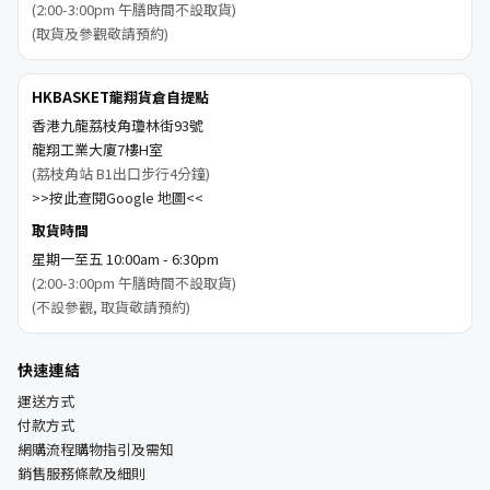
(2:00-3:00pm 午膳時間不設取貨)
(取貨及參觀敬請預約)
HKBASKET龍翔貨倉自提點
香港九龍荔枝角瓊林街93號
龍翔工業大廈7樓H室
(荔枝角站 B1出口步行4分鐘)
>>按此查閱Google 地圖<<
取貨時間
星期一至五 10:00am - 6:30pm
(2:00-3:00pm 午膳時間不設取貨)
(不設參觀, 取貨敬請預約)
快速連結
運送方式
付款方式
網購流程購物指引及需知
銷售服務條款及細則