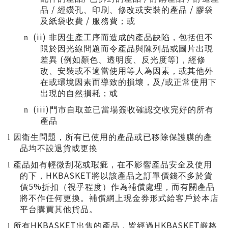
/
/
品
經鑽孔、印刷、修改或安裝的產品
膠袋
/
及紙袋收費
服務費；或
(ii)
n
非因生產工序而造成的產品缺陷，包括但不
限於因光線問題而令產品與陳列品或圖片出現
(
)
差異
例如顏色、透明度、反光度等
，經修
改、安裝或不適當使用等人為因素，或其他外
/
在或環境因素而導致的損壞，及
或正常使用下
出現的自然損耗；或
(iii)
n
門市自取並已當場簽收確認交收完好的所有
產品
l
因衛生問題，所有已使用的產品或已移除保護膜的產
品均不設退貨或更換
l
產品如有輕微刮花或瑕疵，在不影響產品安全及使用
HKBASKET
的下，
將以該產品之訂單價錢不多於貨
5%
價
折扣（視乎程度）作為補償處理，而有關產品
將不作任何更換。補償網上現金券形式給客戶於本店
平台購買其他貨品。
HKBASKET
HKBASKET
l
所有
出售的產品，皆經過
嚴格