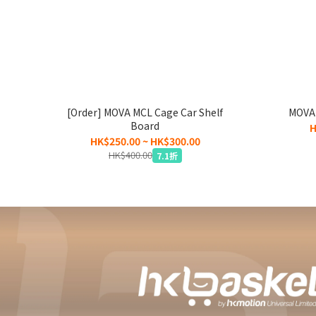
[Order] MOVA MCL Cage Car Shelf
MOVA 
Board
H
HK$250.00 ~ HK$300.00
HK$400.00
7.1折