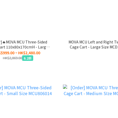
r]🔥MOVA MCU Three-Sided
MOVA MCU Left and Right T
art 110x80x170cmH - Large
Cage Cart - Large Size MC
SIze MCU118017
$999.00 ~ HK$2,480.00
HK$2,869.00
6.2折