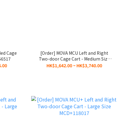
ded Cage
[Order] MOVA MCU Left and Right
56517
Two-door Cage Cart - Medium Size
MCD856517
6.00
HK$1,642.00 ~ HK$3,740.00