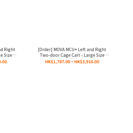
nd Right
[Order] MOVA MCU+ Left and Right
e Size
Two-door Cage Cart - Large Size
MCD+118017
0.00
HK$1,787.00 ~ HK$3,916.00