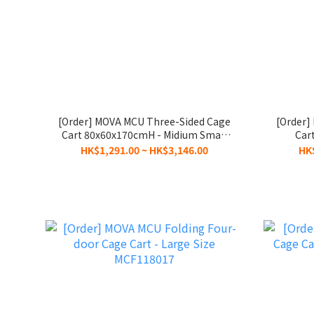
[Order] MOVA MCU Three-Sided Cage
[Order]
Cart 80x60x170cmH - Midium Small
Car
Size MCU806017
HK$1,291.00 ~ HK$3,146.00
HK$