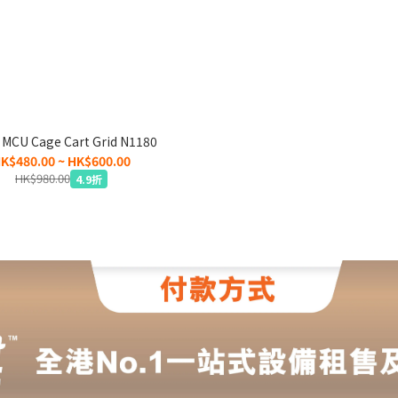
MCU Cage Cart Grid N1180
K$480.00 ~ HK$600.00
HK$980.00
4.9折