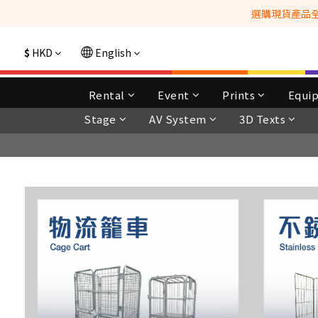
選購現貨產品全單
$
HKD
English
Rental
Event
Prints
Equi
Stage
AV System
3D Texts