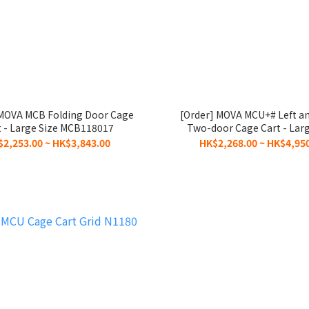
 MOVA MCB Folding Door Cage
[Order] MOVA MCU+# Left a
t - Large Size MCB118017
Two-door Cage Cart - Larg
MCD118017
2,253.00 ~ HK$3,843.00
HK$2,268.00 ~ HK$4,95