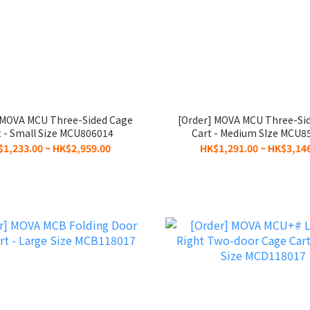
 MOVA MCU Three-Sided Cage
[Order] MOVA MCU Three-Si
t - Small Size MCU806014
Cart - Medium SIze MCU8
1,233.00 ~ HK$2,959.00
HK$1,291.00 ~ HK$3,14