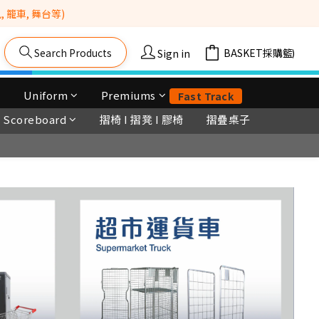
籠車, 舞台等) 
Search Products
Cart(0)
Sign in
Uniform
Premiums
Fast Track
Scoreboard
摺椅 I 摺凳 I 膠椅
摺疊桌子