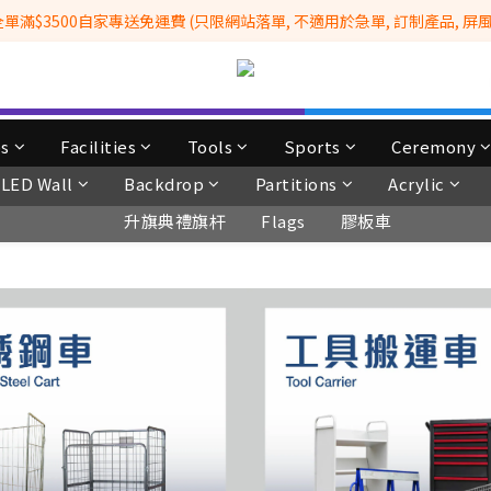
滿$3500自家專送免運費 (只限網站落單, 不適用於急單, 訂制產品, 屏風, 
全港No.1一站式設備租售及採購服務供應商
 Whatsapp: 66962838 | 電話: 21153328 | 報價: info@hkbasket.com
全港No.1一站式設備租售及採購服務供應商
ps
Facilities
Tools
Sports
Ceremony
LED Wall
Backdrop
Partitions
Acrylic
升旗典禮旗杆
Flags
膠板車