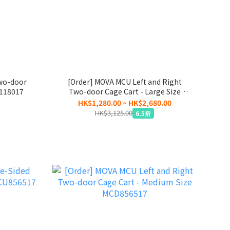
wo-door
[Order] MOVA MCU Left and Right
D118017
Two-door Cage Cart - Large Size
MCD118017
HK$1,280.00 ~ HK$2,680.00
HK$3,125.00
6.5折