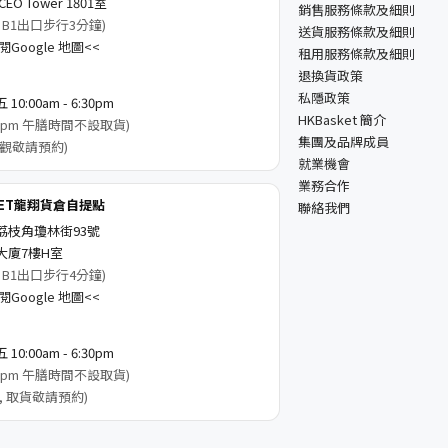
EO Tower 1801室
銷售服務條款及細則
 B1出口步行3分鐘)
送貨服務條款及細則
Google 地圖<<
租用服務條款及細則
退換貨政策
私隱政策
0:00am - 6:30pm
HKBasket 簡介
3:00pm 午膳時間不設取貨)
集團及品牌成員
觀敬請預約)
就業機會
業務合作
KET龍翔貨倉自提點
聯絡我們
荔枝角瓊林街93號
大廈7樓H室
 B1出口步行4分鐘)
Google 地圖<<
0:00am - 6:30pm
3:00pm 午膳時間不設取貨)
, 取貨敬請預約)