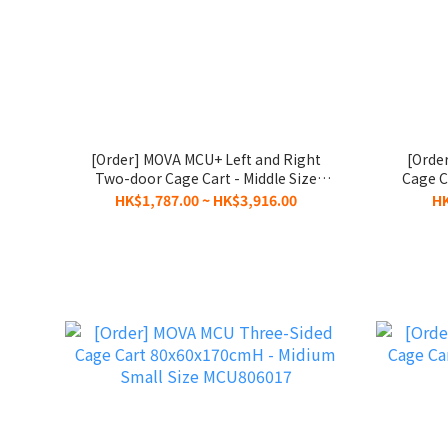
[Order] MOVA MCU+ Left and Right
[Orde
Two-door Cage Cart - Middle Size
Cage C
MCD+856517
HK$1,787.00 ~ HK$3,916.00
HK