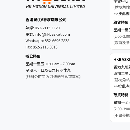
環薈中心 C
(荔枝角站
>>按此查閱
香港動力環球有限公司
取貨時間
熱線:
852-2115 3328
星期一至五 1
電郵:
info@hkbasket.com
(2:00-
Whatsapp:
852-6696 2838
(取貨及參
Fax: 852-2115 3013
辦公時間
HKBAS
星期一至五 10:00am - 7:00pm
香港九龍
星期六、日及公眾假期休息
龍翔工業
(非辦公時間內可傳送訊息或電郵)
(荔枝角站
>>按此查閱
取貨時間
星期一至五 1
(2:00-
(不設參觀