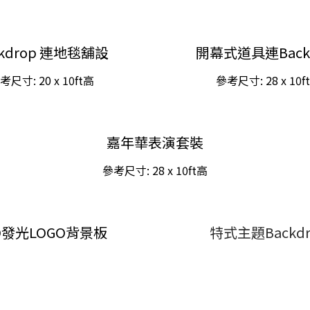
ckdrop 連地毯舖設
開幕式道具連Back
考尺寸:
20 x 10ft
高
參考尺寸:
28 x 10f
嘉年華表演套裝
參考尺寸:
28 x 10ft
高
D發光LOGO背景板
特式主題Backdr