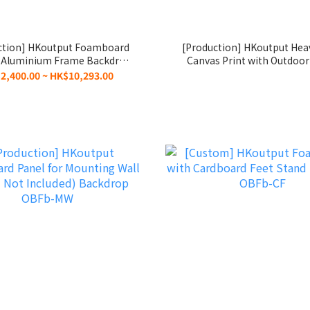
ction] HKoutput Foamboard
[Production] HKoutput Hea
8 Aluminium Frame Backdrop
Canvas Print with Outdoor
OBFb-R8
Resistant Metal Frame Ba
2,400.00 ~ HK$10,293.00
OBVp-MF