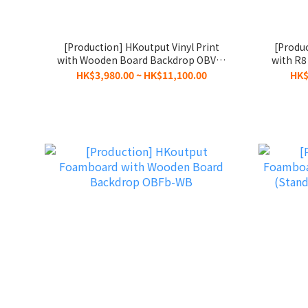
[Production] HKoutput Vinyl Print
[Produ
with Wooden Board Backdrop OBVp-
with R
WB
HK$3,980.00 ~ HK$11,100.00
HK$