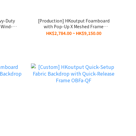
vy-Duty
[Production] HKoutput Foamboard
 Wind-
with Pop-Up X Meshed Frame
ckdrop
Backdrop OBFb-XM
HK$2,784.00 ~ HK$9,150.00