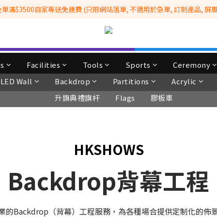
滿$3500自家專送免運費 (只限網站落單, 不適用於急單, 訂制產品, 屏風, 
全港No.1一站式設備租售及採購服務供應商
 Whatsapp: 66962838 | 電話: 21153328 | 報價: info@hkbasket.com
全港No.1一站式設備租售及採購服務供應商
ps
Facilities
Tools
Sports
Ceremony
LED Wall
Backdrop
Partitions
Acrylic
升旗典禮旗杆
Flags
膠板車
HKSHOWS
Backdrop背幕工程
業的Backdrop（背幕）工程服務，為各種場合提供定制化的佈