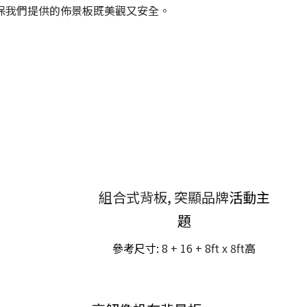
保我們提供的佈景板既美觀又安全。
組合式背板, 突顯品牌
活動主
題
參考尺寸:
8 + 16 + 8ft x 8ft
高