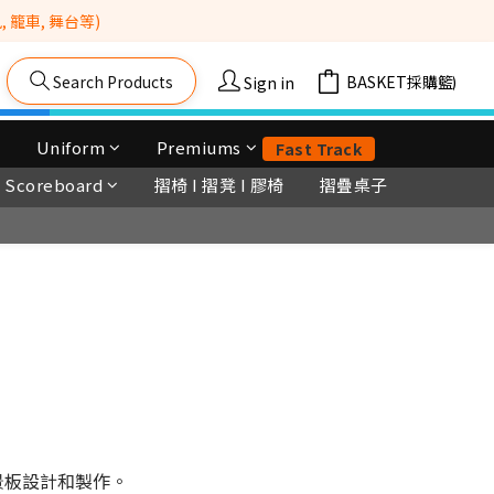
籠車, 舞台等) 
Search Products
Cart(0)
Sign in
Uniform
Premiums
Fast Track
Scoreboard
摺椅 I 摺凳 I 膠椅
摺疊桌子
景板設計和製作。