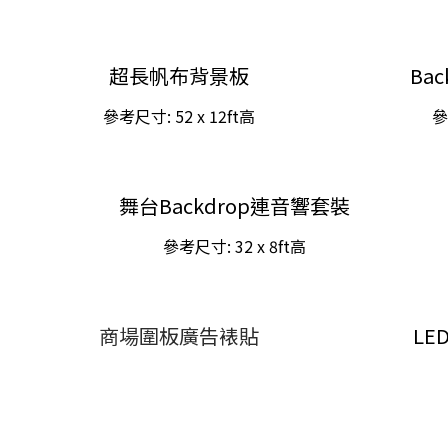
超長帆布背景板
Ba
參考尺寸: 52
x 12ft
高
參
舞台Backdrop連音響套裝
參考尺寸: 3
2 x 8ft
高
商場圍板廣告裱貼
LE