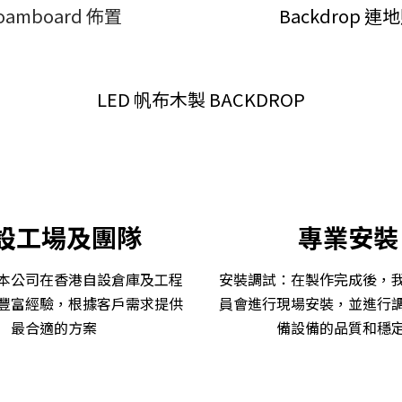
oamboard 佈置
Backdrop 連
LED 帆布木製 BACKDROP
設工場及團隊
專業安裝
本公司在香港自設倉庫及工程
安裝調試：在製作完成後，
豐富經驗
，
根據客戶需求提供
員會進行現場安裝，並進行
最合適的方案
備設備的品質和穩