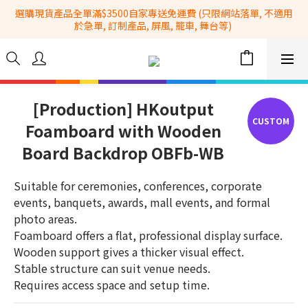
選購現貨產品全單滿$3500自家專送免運費 (只限網站落單, 不適用
全港No.1一站式設備租售及採購服務供應商
於急單, 訂制產品, 屏風, 籠車, 舞台等) 
 Whatsapp: 66962838 | 電話: 21153328 | 報價: 
info@hkbasket.com
全港No.1一站式設備租售及採購服務供應商
[Production] HKoutput
Foamboard with Wooden
Board Backdrop OBFb-WB
Suitable for ceremonies, conferences, corporate 
events, banquets, awards, mall events, and formal 
photo areas.
Foamboard offers a flat, professional display surface.
Wooden support gives a thicker visual effect.
Stable structure can suit venue needs.
Requires access space and setup time.