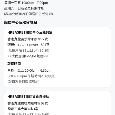
星期一至五 10:00am - 7:00pm
星期六、日及公眾假期休息
(非辦公時間內可傳送訊息或電郵)
服務中心及取貨地點
HKBASKET服務中心及陳列室
香港九龍長沙灣永康街77號
環薈中心 CEO Tower 1801室
(荔枝角站 B1出口步行3分鐘)
>>按此查閱Google 地圖<<
取貨時間
星期一至五 10:00am - 6:30pm
(2:00-3:00pm 午膳時間不設取貨)
(取貨及參觀敬請預約)
HKBASKET龍翔貨倉自提點
香港九龍荔枝角瓊林街93號
龍翔工業大廈7樓H室
(荔枝角站 B1出口步行4分鐘)