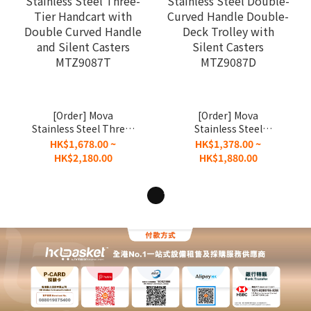
[Order] Mova
[Order] Mova
Stainless Steel Three-
Stainless Steel
Tier Handcart with
Double-Curved
HK$1,678.00 ~
HK$1,378.00 ~
Double Curved Handle
Handle Double-Deck
HK$2,180.00
HK$1,880.00
and Silent Casters
Trolley with Silent
MTZ9087T
Casters MTZ9087D
1