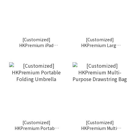
[Customized]
[Customized]
HKPremium iPad
HKPremium Large
Pouch
Canopy Long
Umbrella
[Customized]
[Customized]
HKPremium Portable
HKPremium Multi-
Folding Umbrella
Purpose Drawstring