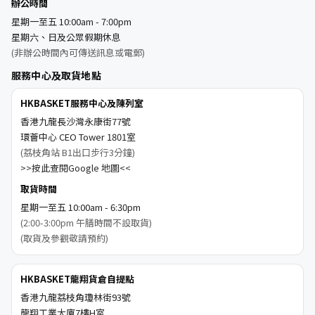
辦公時間
星期一至五 10:00am - 7:00pm
星期六、日及公眾假期休息
(非辦公時間內可傳送訊息或電郵)
服務中心及取貨地點
HKBASKET服務中心及陳列室
香港九龍長沙灣永康街77號
環薈中心 CEO Tower 1801室
(荔枝角站 B1出口步行3分鐘)
>>按此查閱Google 地圖<<
取貨時間
星期一至五 10:00am - 6:30pm
(2:00-3:00pm 午膳時間不設取貨)
(取貨及參觀敬請預約)
HKBASKET龍翔貨倉自提點
香港九龍荔枝角瓊林街93號
龍翔工業大廈7樓H室