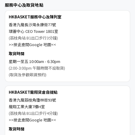
服務中心及取貨地點
HKBASKET服務中心及陳列室
香港九龍長沙灣永康街77號
環薈中心 CEO Tower 1801室
(荔枝角站 B1出口步行3分鐘)
>>按此查閱Google 地圖<<
取貨時間
星期一至五 10:00am - 6:30pm
(2:00-3:00pm 午膳時間不設取貨)
(取貨及參觀敬請預約)
HKBASKET龍翔貨倉自提點
香港九龍荔枝角瓊林街93號
龍翔工業大廈7樓H室
(荔枝角站 B1出口步行4分鐘)
>>按此查閱Google 地圖<<
取貨時間