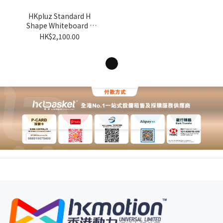
HKpluz Standard H
Shape Whiteboard -
ZWB2010
HK$2,100.00
1