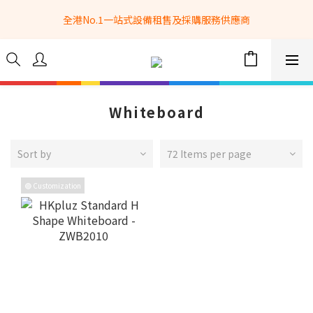
全港No.1一站式設備租售及採購服務供應商
全港No.1一站式設備租售及採購服務供應商
選購現貨產品全單滿$3500自家專送免運費 (只限網站落單, 不適用
於急單, 訂制產品, 屏風, 籠車, 舞台等) 
 Whatsapp: 66962838 | 電話: 21153328 | 報價: 
info@hkbasket.com
Whiteboard
全港No.1一站式設備租售及採購服務供應商
Sort by
72 Items per page
🟣 Customization