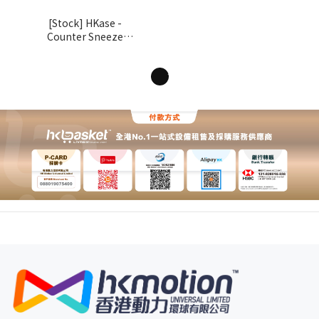
[Stock] HKase -
Counter Sneeze
Screen Series ZC
Combination
1
Structure X Shape