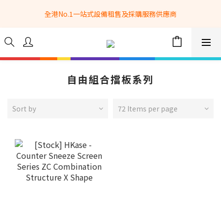
全港No.1一站式設備租售及採購服務供應商
全港No.1一站式設備租售及採購服務供應商
選購現貨產品全單滿$3500自家專送免運費 (只限網站落單, 不適用
於急單, 訂制產品, 屏風, 籠車, 舞台等) 
 Whatsapp: 66962838 | 電話: 21153328 | 報價: 
info@hkbasket.com
自由組合擋板系列
全港No.1一站式設備租售及採購服務供應商
Sort by
72 Items per page