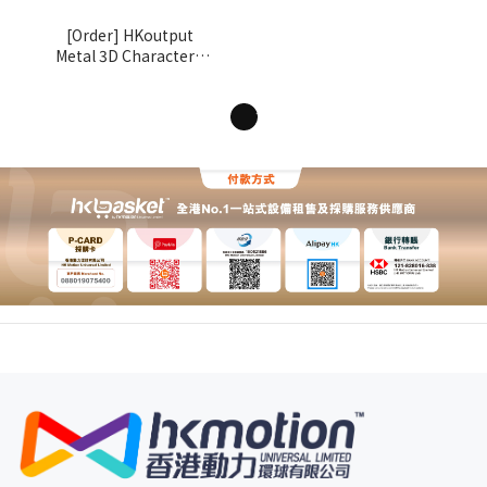
[Order] HKoutput
Metal 3D Character -
OLMS
1