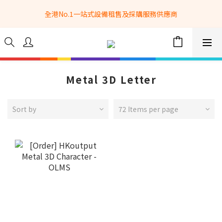
全港No.1一站式設備租售及採購服務供應商
全港No.1一站式設備租售及採購服務供應商
選購現貨產品全單滿$3500自家專送免運費 (只限網站落單, 不適用
於急單, 訂制產品, 屏風, 籠車, 舞台等) 
 Whatsapp: 66962838 | 電話: 21153328 | 報價: 
info@hkbasket.com
Metal 3D Letter
全港No.1一站式設備租售及採購服務供應商
Sort by
72 Items per page