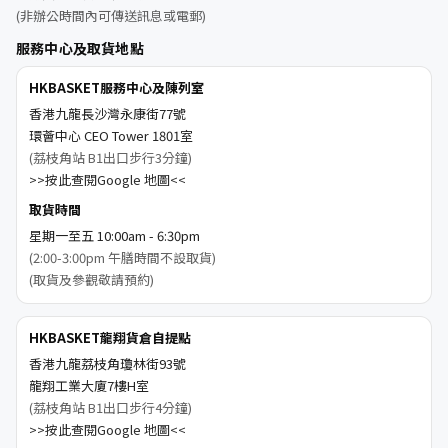
(非辦公時間內可傳送訊息或電郵)
服務中心及取貨地點
HKBASKET服務中心及陳列室
香港九龍長沙灣永康街77號
環薈中心 CEO Tower 1801室
(荔枝角站 B1出口步行3分鐘)
>>按此查閱Google 地圖<<
取貨時間
星期一至五 10:00am - 6:30pm
(2:00-3:00pm 午膳時間不設取貨)
(取貨及參觀敬請預約)
HKBASKET龍翔貨倉自提點
香港九龍荔枝角瓊林街93號
龍翔工業大廈7樓H室
(荔枝角站 B1出口步行4分鐘)
>>按此查閱Google 地圖<<