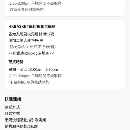
(2:00-3:00pm 午膳時間不設取貨)
(取貨及參觀敬請預約)
HKBASKET龍翔貨倉自提點
香港九龍荔枝角瓊林街93號
龍翔工業大廈7樓H室
(荔枝角站 B1出口步行4分鐘)
>>按此查閱Google 地圖<<
取貨時間
星期一至五 10:00am - 6:30pm
(2:00-3:00pm 午膳時間不設取貨)
(不設參觀, 取貨敬請預約)
快速連結
運送方式
付款方式
網購流程購物指引及需知
銷售服務條款及細則