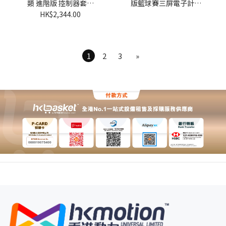
類 進階版 控制器套裝
版籃球賽三屏電子計分
CDS-CA [香港正貨及保
板套裝
HK$2,344.00
養]
1
2
3
»