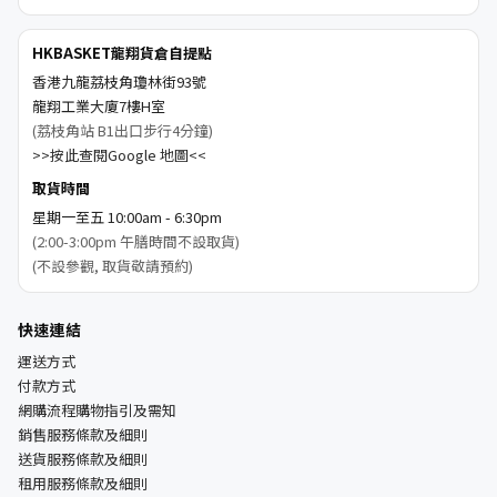
HKBASKET龍翔貨倉自提點
香港九龍荔枝角瓊林街93號
龍翔工業大廈7樓H室
(荔枝角站 B1出口步行4分鐘)
>>按此查閱Google 地圖<<
取貨時間
星期一至五 10:00am - 6:30pm
(2:00-3:00pm 午膳時間不設取貨)
(不設參觀, 取貨敬請預約)
快速連結
運送方式
付款方式
網購流程購物指引及需知
銷售服務條款及細則
送貨服務條款及細則
租用服務條款及細則