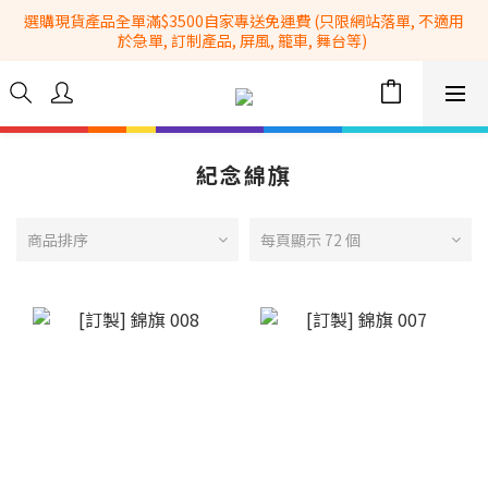
選購現貨產品全單滿$3500自家專送免運費 (只限網站落單, 不適用
全港No.1一站式設備租售及採購服務供應商
於急單, 訂制產品, 屏風, 籠車, 舞台等) 
 Whatsapp: 66962838 | 電話: 21153328 | 報價: 
info@hkbasket.com
全港No.1一站式設備租售及採購服務供應商
紀念綿旗
商品排序
每頁顯示 72 個