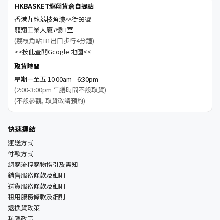
HKBASKET龍翔貨倉自提點
香港九龍荔枝角瓊林街93號
龍翔工業大廈7樓H室
(荔枝角站 B1出口步行4分鐘)
>>按此查閱Google 地圖<<
取貨時間
星期一至五 10:00am - 6:30pm
(2:00-3:00pm 午膳時間不設取貨)
(不設參觀, 取貨敬請預約)
快速連結
運送方式
付款方式
網購流程購物指引及需知
銷售服務條款及細則
送貨服務條款及細則
租用服務條款及細則
退換貨政策
私隱政策