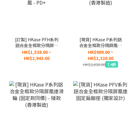
[訂製] HKase PFH系列
[現貨] HKase P系列鋁
鋁合金全框款分隔屏風
合金全框款分隔屏風連
連固定座 超寬上下活動
滑輪 (固定款同價) - 高
HK$1,538.00 ~
HK$989.00 ~
屏風 - PD+
款 (香港製造)
HK$2,943.00
HK$2,320.00
HK$2,620.00
7.4折