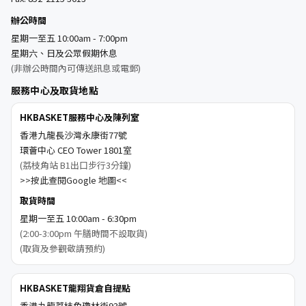
辦公時間
星期一至五 10:00am - 7:00pm
星期六、日及公眾假期休息
(非辦公時間內可傳送訊息或電郵)
服務中心及取貨地點
HKBASKET服務中心及陳列室
香港九龍長沙灣永康街77號
環薈中心 CEO Tower 1801室
(荔枝角站 B1出口步行3分鐘)
>>按此查閱Google 地圖<<
取貨時間
星期一至五 10:00am - 6:30pm
(2:00-3:00pm 午膳時間不設取貨)
(取貨及參觀敬請預約)
HKBASKET龍翔貨倉自提點
香港九龍荔枝角瓊林街93號