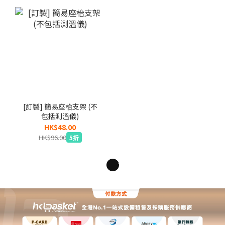
[訂製] 簡易座枱支架 (不
包括測溫儀)
HK$48.00
HK$96.00
5折
1