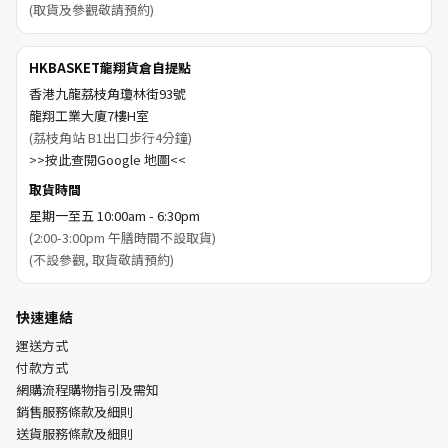
(取貨及參觀敬請預約)
HKBASKET龍翔貨倉自提點
香港九龍荔枝角瓊林街93號
龍翔工業大廈7樓H室
(荔枝角站 B1出口步行4分鐘)
>>按此查閱Google 地圖<<
取貨時間
星期一至五 10:00am - 6:30pm
(2:00-3:00pm 午膳時間不設取貨)
(不設參觀, 取貨敬請預約)
快速連結
運送方式
付款方式
網購流程購物指引及需知
銷售服務條款及細則
送貨服務條款及細則