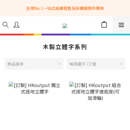
全港No.1一站式設備租售及採購服務供應商
全港No.1一站式設備租售及採購服務供應商
選購現貨產品全單滿$3500自家專送免運費 (只限網站落單, 不適用
於急單, 訂制產品, 屏風, 籠車, 舞台等) 
 Whatsapp: 66962838 | 電話: 21153328 | 報價: 
info@hkbasket.com
木製立體字系列
全港No.1一站式設備租售及採購服務供應商
商品排序
每頁顯示 72 個