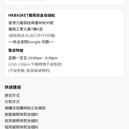
HKBASKET龍翔貨倉自提點
香港九龍荔枝角瓊林街93號
龍翔工業大廈7樓H室
(荔枝角站 B1出口步行4分鐘)
>>按此查閱Google 地圖<<
取貨時間
星期一至五 10:00am - 6:30pm
(2:00-3:00pm 午膳時間不設取貨)
(不設參觀, 取貨敬請預約)
快速連結
運送方式
付款方式
網購流程購物指引及需知
銷售服務條款及細則
送貨服務條款及細則
租用服務條款及細則