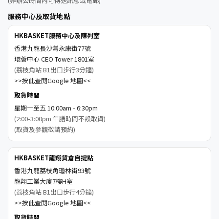
(非辦公時間內可傳送訊息或電郵)
服務中心及取貨地點
HKBASKET服務中心及陳列室
香港九龍長沙灣永康街77號
環薈中心 CEO Tower 1801室
(荔枝角站 B1出口步行3分鐘)
>>按此查閱Google 地圖<<
取貨時間
星期一至五 10:00am - 6:30pm
(2:00-3:00pm 午膳時間不設取貨)
(取貨及參觀敬請預約)
HKBASKET龍翔貨倉自提點
香港九龍荔枝角瓊林街93號
龍翔工業大廈7樓H室
(荔枝角站 B1出口步行4分鐘)
>>按此查閱Google 地圖<<
取貨時間