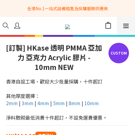
全港No.1一站式設備租售及採購服務供應商
全港No.1一站式設備租售及採購服務供應商
選購現貨產品全單滿$3500自家專送免運費 (只限網站落單, 不適用
於急單, 訂制產品, 屏風, 籠車, 舞台等) 
 Whatsapp: 66962838 | 電話: 21153328 | 報價: 
info@hkbasket.com
[訂製] HKase 透明 PMMA 亞加
力 亞克力 Acrylic 膠片 -
全港No.1一站式設備租售及採購服務供應商
10mm NEW
香港自設工場，歡迎大少批量採購，十件起訂
其他厚度選擇：
2mm
 | 
3mm
 | 
4mm
 | 
5mm
 | 
8mm
 | 
10mm
淨料散砌最低消費十件起訂，不設免運費優惠。