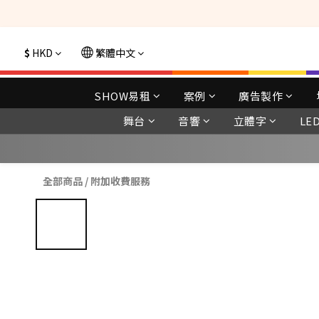
選購現貨產品全單
$
HKD
繁體中文
SHOW易租
案例
廣告製作
舞台
音響
立體字
LE
全部商品
/
附加收費服務