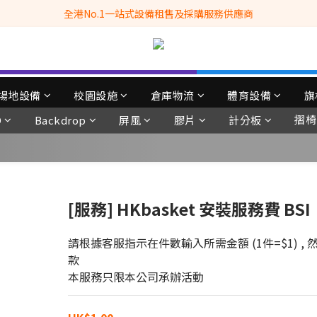
全港No.1一站式設備租售及採購服務供應商
全港No.1一站式設備租售及採購服務供應商
滿$3500自家專送免運費 (只限網站落單, 不適用於急單, 訂制產品, 屏風, 
 Whatsapp: 66962838 | 電話: 21153328 | 報價: info@hkbasket.com
全港No.1一站式設備租售及採購服務供應商
場地設備
校園設施
倉庫物流
體育設備
旗
摺椅
D
Backdrop
屏風
膠片
計分板
[服務] HKbasket 安裝服務費 BSI
請根據客服指示在件數輸入所需金額 (1件=$1) 
款
本服務只限本公司承辦活動