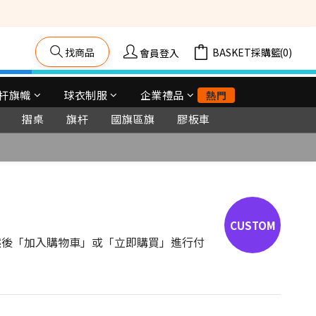
籠車, 舞台等) 
找商品
購物車(0)
會員登入
杆旗幟
球衣制服
企業禮品
熱門
摺桌
旗杆
國旗區旗
膠板車
立即購買
, 然後「加入購物車」或「立即購買」進行付