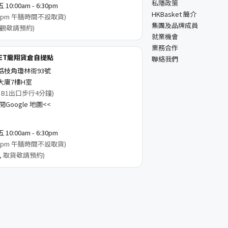
私隱政策
0:00am - 6:30pm
HKBasket 簡介
3:00pm 午膳時間不設取貨)
集團及品牌成員
觀敬請預約)
就業機會
業務合作
KET龍翔貨倉自提點
聯絡我們
荔枝角瓊林街93號
大廈7樓H室
 B1出口步行4分鐘)
Google 地圖<<
0:00am - 6:30pm
3:00pm 午膳時間不設取貨)
, 取貨敬請預約)