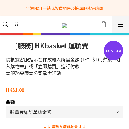
全港No.1一站式設備租售及採購服務供應商
全港No.1一站式設備租售及採購服務供應商
選購現貨產品全單滿$3500自家專送免運費 (只限網站落單, 不適用
於急單, 訂制產品, 屏風, 籠車, 舞台等) 
 Whatsapp: 66962838 | 電話: 21153328 | 報價: 
info@hkbasket.com
[服務] HKbasket 運輸費
全港No.1一站式設備租售及採購服務供應商
請根據客服指示在件數輸入所需金額 (1件=$1) , 然後「加
入購物車」或「立即購買」進行付款
本服務只限本公司承辦活動
HK$1.00
金額