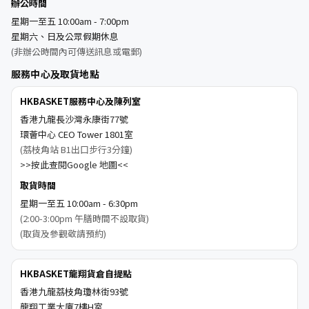
辦公時間
星期一至五 10:00am - 7:00pm
星期六、日及公眾假期休息
(非辦公時間內可傳送訊息或電郵)
服務中心及取貨地點
HKBASKET服務中心及陳列室
香港九龍長沙灣永康街77號
環薈中心 CEO Tower 1801室
(荔枝角站 B1出口步行3分鐘)
>>按此查閱Google 地圖<<
取貨時間
星期一至五 10:00am - 6:30pm
(2:00-3:00pm 午膳時間不設取貨)
(取貨及參觀敬請預約)
HKBASKET龍翔貨倉自提點
香港九龍荔枝角瓊林街93號
龍翔工業大廈7樓H室