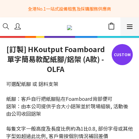
全港No.1一站式設備租售及採購服務供應商
全港No.1一站式設備租售及採購服務供應商
選購現貨產品全單滿$3500自家專送免運費 (只限網站落單, 不適用
於急單, 訂制產品, 屏風, 籠車, 舞台等) 
 Whatsapp: 66962838 | 電話: 21153328 | 報價: 
info@hkbasket.com
[訂製] HKoutput Foamboard
單字簡易款配紙腳/鋁架 (A款) -
全港No.1一站式設備租售及採購服務供應商
OLFA
可選配紙腳 或 鋁料支架
紙腳：客戶自行把紙腳貼在Foamboard背部便可
鋁架：由本公司提供乎合大小鋁架並於現場組裝, 活動後
由公司收回鋁架
每隻文字一般高度及長度比例約為1比0.8, 部份字母或其他
字型如超過此比例, 客戶需按個別情況補回差價