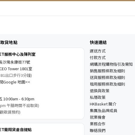
及取貨地點
快速連結
運送方式
KET服務中心及陳列室
付款方式
長沙灣永康街77號
網購流程購物指引及需知
EO Tower 1801室
銷售服務條款及細則
 B1出口步行3分鐘)
送貨服務條款及細則
Google 地圖<<
租用服務條款及細則
退換貨政策
私隱政策
0:00am - 6:30pm
HKBasket 簡介
3:00pm 午膳時間不設取貨)
集團及品牌成員
觀敬請預約)
就業機會
業務合作
KET龍翔貨倉自提點
聯絡我們