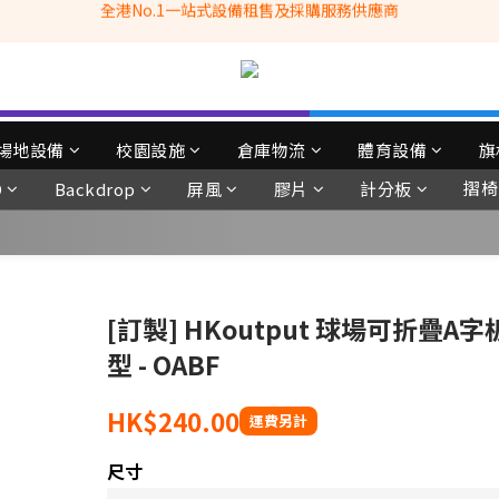
全港No.1一站式設備租售及採購服務供應商
滿$3500自家專送免運費 (只限網站落單, 不適用於急單, 訂制產品, 屏風, 
 Whatsapp: 66962838 | 電話: 21153328 | 報價: info@hkbasket.com
全港No.1一站式設備租售及採購服務供應商
場地設備
校園設施
倉庫物流
體育設備
旗
摺椅
D
Backdrop
屏風
膠片
計分板
[訂製] HKoutput 球場可折疊A
型 - OABF
HK$240.00
尺寸