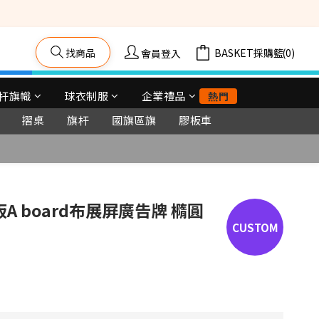
籠車, 舞台等) 
找商品
購物車(0)
會員登入
杆旗幟
球衣制服
企業禮品
熱門
摺桌
旗杆
國旗區旗
膠板車
立即購買
字板A board布展屏廣告牌 橢圓