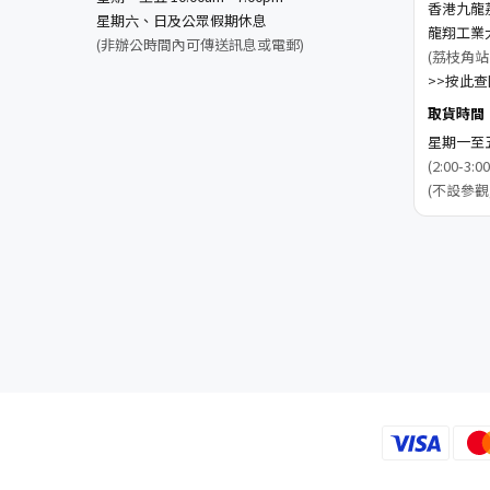
香港九龍
星期六、日及公眾假期休息
龍翔工業
(非辦公時間內可傳送訊息或電郵)
(荔枝角站
>>按此查閱
取貨時間
星期一至五 1
(2:00-
(不設參觀