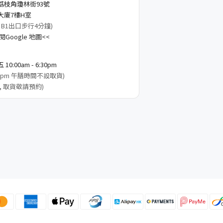
荔枝角瓊林街93號
大廈7樓H室
 B1出口步行4分鐘)
Google 地圖<<
0:00am - 6:30pm
3:00pm 午膳時間不設取貨)
, 取貨敬請預約)