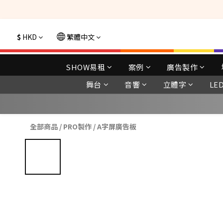
選購現貨產品全單
$
HKD
繁體中文
SHOW易租
案例
廣告製作
舞台
音響
立體字
LE
全部商品
/
PRO製作
/
A字屏廣告板