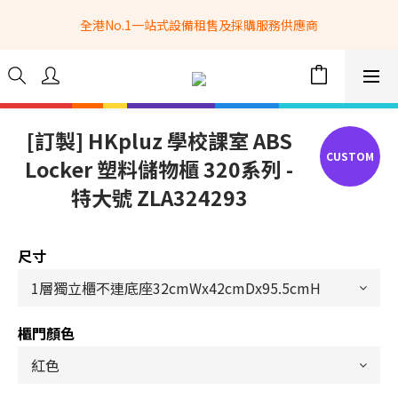
全港No.1一站式設備租售及採購服務供應商
全港No.1一站式設備租售及採購服務供應商
選購現貨產品全單滿$3500自家專送免運費 (只限網站落單, 不適用
於急單, 訂制產品, 屏風, 籠車, 舞台等) 
 Whatsapp: 66962838 | 電話: 21153328 | 報價: 
info@hkbasket.com
[訂製] HKpluz 學校課室 ABS
Locker 塑料儲物櫃 320系列 -
全港No.1一站式設備租售及採購服務供應商
特大號 ZLA324293
尺寸
櫃門顏色