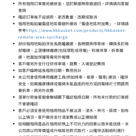
所有租用訂單需另繳按金，並於歸還時原路退回，詳情請向客服
查詢
確認訂單後不設退款、更改數量、改期或取消
租用地點如屬偏遠地區需額外繳收「偏遠地區附加費
」
，詳情請
參考
https://www.hkbasket.com/products/hkbasket-
remote-area-surcharge
部份租用地點如涉及長距離搬運、長時間排隊等候、轉換多於兩
部電梯、上落樓梯搬運(包括壞𨋢或停電)、斜坡停車、拆車搬
運、地面加保護等需另外報價
客戶需另外支付任何停車場
、路費、入場登記費用
如客戶臨時延長租用日期，費用另計
本公司會使用專用搬運工具(例如椅車、板車、籠車) 運送，確保
安全，如需搬運樓梯或電梯未能直達的地方或因電梯尺寸問題而
要拆車，將另外收費
落單付款後客服會聯絡閣下確認租用日期，所有未付款的訂單將
不會被確認
客戶必須妥善使用租用物品不被沾濕、浸水、弄污、損壞、如有
以上情況，客戶需另支付清潔費或以正價賠償
如相關租用產品在租用前預上不可抗力的因素以致未能送達，本
公司將以同等價值或升級其他款式取代，以確保活動順利進行