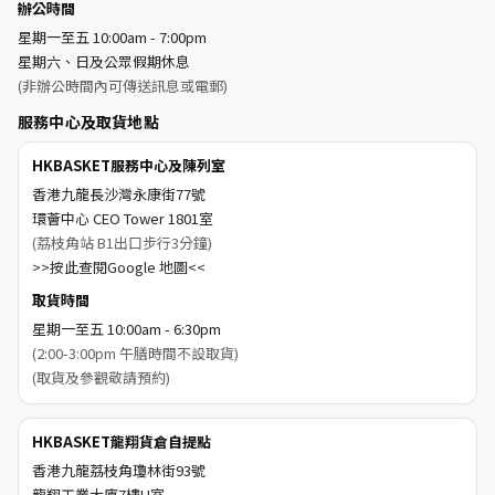
辦公時間
星期一至五 10:00am - 7:00pm
星期六、日及公眾假期休息
(非辦公時間內可傳送訊息或電郵)
服務中心及取貨地點
HKBASKET服務中心及陳列室
香港九龍長沙灣永康街77號
環薈中心 CEO Tower 1801室
(荔枝角站 B1出口步行3分鐘)
>>按此查閱Google 地圖<<
取貨時間
星期一至五 10:00am - 6:30pm
(2:00-3:00pm 午膳時間不設取貨)
(取貨及參觀敬請預約)
HKBASKET龍翔貨倉自提點
香港九龍荔枝角瓊林街93號
龍翔工業大廈7樓H室