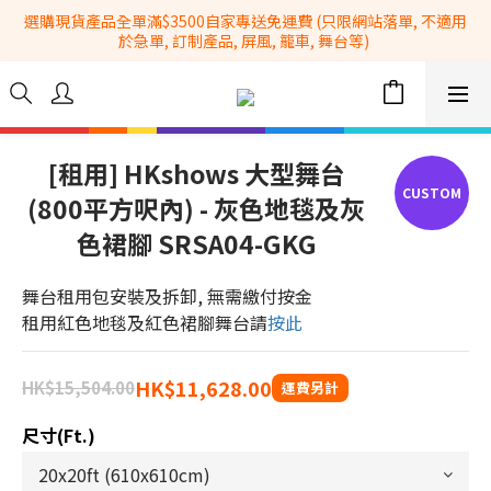
選購現貨產品全單滿$3500自家專送免運費 (只限網站落單, 不適用
全港No.1一站式設備租售及採購服務供應商
於急單, 訂制產品, 屏風, 籠車, 舞台等) 
 Whatsapp: 66962838 | 電話: 21153328 | 報價: 
info@hkbasket.com
全港No.1一站式設備租售及採購服務供應商
[租用] HKshows 大型舞台
(800平方呎內) - 灰色地毯及灰
色裙腳 SRSA04-GKG
舞台租用包安裝及拆卸, 無需繳付按金
租用紅色地毯及紅色裙腳舞台請
按此
HK$11,628.00
HK$15,504.00
尺寸(ft.)