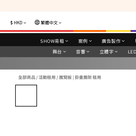
$
HKD
繁體中文
SHOW易租
案例
廣告製作
舞台
音響
立體字
LE
全部商品
/
活動租用
/
展覽板 | 掛畫展架 租用