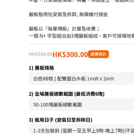
展板租用包安裝及拆卸, 無需繳付按金
展板以「每單塊板」計算及收費；
一個 N+ 字型組合由3塊展板組成，客戶可按場
HK$300.00
HK$300.00
1) 展板規格
2) 全場展板總數範圍 (最低消費6塊)
3) 租用日子 (安裝日至拆除日)