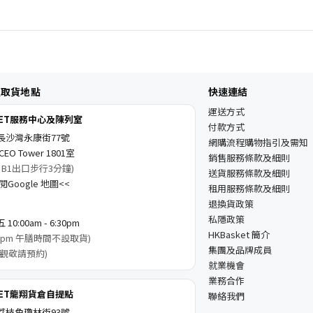
及取貨地點
快速連結
運送方式
KET服務中心及陳列室
付款方式
長沙灣永康街77號
網購流程購物指引及需知
EO Tower 1801室
銷售服務條款及細則
 B1出口步行3分鐘)
送貨服務條款及細則
Google 地圖<<
租用服務條款及細則
退換貨政策
私隱政策
0:00am - 6:30pm
HKBasket 簡介
3:00pm 午膳時間不設取貨)
集團及品牌成員
觀敬請預約)
就業機會
業務合作
KET龍翔貨倉自提點
聯絡我們
荔枝角瓊林街93號