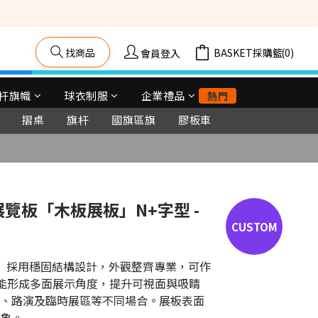
找商品
購物車(0)
會員登入
杆旗幟
球衣制服
企業禮品
熱門
摺桌
旗杆
國旗區旗
膠板車
立即購買
金展覽板「木板展板」N+字型 -
PBN+）採用穩固結構設計，外觀整齊專業，可作
局能形成多面展示角度，提升可視面與吸睛
、路演及臨時展區等不同場合。展板表面
象。