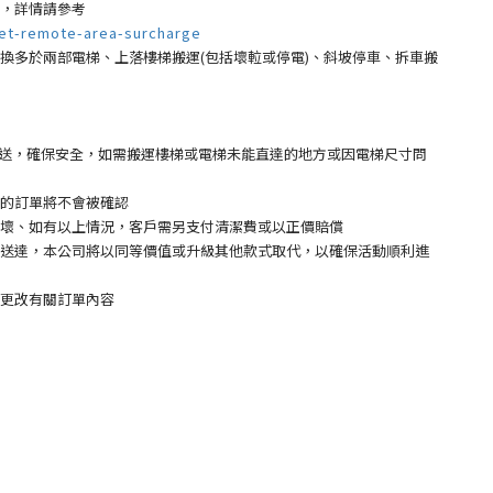
，詳情請參考
et-remote-area-surcharge
多於兩部電梯、上落樓梯搬運(包括壞𨋢或停電)、斜坡停車、拆車搬
 運送，確保安全，如需搬運樓梯或電梯未能直達的地方或因電梯尺寸問
的訂單將不會被確認
壞、如有以上情況，客戶需另支付清潔費或以正價賠償
送達，本公司將以同等價值或升級其他款式取代，以確保活動順利進
更改有關訂單內容