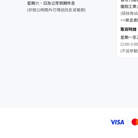
星期六、日及公眾假期休息
龍翔工業
(非辦公時間內可傳送訊息或電郵)
(荔枝角站
>>按此查閱
取貨時間
星期一至五 1
(2:00-
(不設參觀