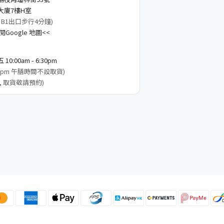
大廈7樓H室
 B1出口步行4分鐘)
Google 地圖<<
0:00am - 6:30pm
3:00pm 午膳時間不設取貨)
, 取貨敬請預約)