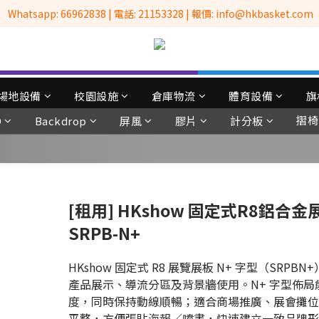
 Whatsapp: 66962838 | 電話: 21153328 | 報價: info@hkbasket.com
全港No.1一站式設備租售及採購服務供應商
全港No.1一站式設備租售及採購服務供應商
場地設備
校園設施
倉庫物流
體育設備
旗
摺椅
D
Backdrop
屏風
膠片
計分板
[租用] HKshow 固定式R8鋁合
SRPB-N+
HKshow 固定式 R8 展覽展板 N+ 字型（SR
產品展示、導流分區及背景牆使用。N+ 字型佈
度，同時保持動線順暢；適合商場推廣、展會攤位
平整，方便張貼海報／噴畫，快速建立一致品牌形