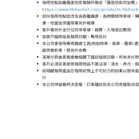
租用地點如屬偏遠地區需額外繳收「偏遠地區附加費
」
https://www.hkbasket.com/products/hkbask
部份租用地點如涉及長距離搬運、長時間排隊等候、轉換
運、地面加保護等需另外報價
客戶需另外支付任何停車場
、路費、入場登記費用
如客戶臨時延長租用日期，費用另計
本公司會使用專用搬運工具(例如椅車、板車、籠車)
題而要拆車，將另外收費
落單付款後客報會聯絡閣下確認租用日期，所有未付款
客戶必須妥善使用租用物品不被沾濕、浸水、弄污、損
如相關租用產品在租用前預上不可抗力的因素以致未能
行
本公司保留最終決定權，訂單確認前本公司有權取消或