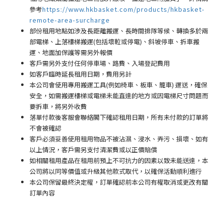
參考
https://www.hkbasket.com/products/hkbasket-
remote-area-surcharge
部份租用地點如涉及長距離搬運、長時間排隊等候、轉換多於兩
部電梯、上落樓梯搬運(包括壞𨋢或停電)、斜坡停車、拆車搬
運、地面加保護等需另外報價
客戶需另外支付任何停車場
、路費、入場登記費用
如客戶臨時延長租用日期，費用另計
本公司會使用專用搬運工具(例如椅車、板車、籠車) 運送，確保
安全，如需搬運樓梯或電梯未能直達的地方或因電梯尺寸問題而
要拆車，將另外收費
落單付款後客服會聯絡閣下確認租用日期，所有未付款的訂單將
不會被確認
客戶必須妥善使用租用物品不被沾濕、浸水、弄污、損壞、如有
以上情況，客戶需另支付清潔費或以正價賠償
如相關租用產品在租用前預上不可抗力的因素以致未能送達，本
公司將以同等價值或升級其他款式取代，以確保活動順利進行
本公司保留最終決定權，訂單確認前本公司有權取消或更改有關
訂單內容