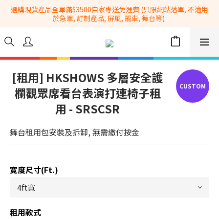
選購現貨產品全單滿$3500自家專送免運費 (只限網站落單, 不適用
全港No.1一站式設備租售及採購服務供應商
於急單, 訂制產品, 屏風, 籠車, 舞台等) 
 Whatsapp: 66962838 | 電話: 21153328 | 報價: 
info@hkbasket.com
全港No.1一站式設備租售及採購服務供應商
[租用] HKSHOWS 多層安全護
欄觀眾席看台表演打連椅子租
用 - SRSCSR
舞台租用包安裝及拆卸, 無需繳付按金
寛度尺寸(ft.)
租用款式