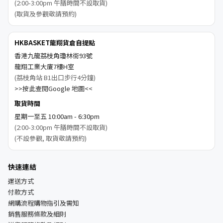
(2:00-3:00pm 午膳時間不設取貨)
(取貨及參觀敬請預約)
HKBASKET龍翔貨倉自提點
香港九龍荔枝角瓊林街93號
龍翔工業大廈7樓H室
(荔枝角站 B1出口步行4分鐘)
>>按此查閱Google 地圖<<
取貨時間
星期一至五 10:00am - 6:30pm
(2:00-3:00pm 午膳時間不設取貨)
(不設參觀, 取貨敬請預約)
快速連結
運送方式
付款方式
網購流程購物指引及需知
銷售服務條款及細則