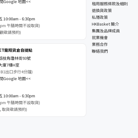
Google 地圖<<
租用服務條款及細則
退換貨政策
私隱政策
0:00am - 6:30pm
HKBasket 簡介
3:00pm 午膳時間不設取貨)
集團及品牌成員
觀敬請預約)
就業機會
業務合作
KET龍翔貨倉自提點
聯絡我們
荔枝角瓊林街93號
大廈7樓H室
 B1出口步行4分鐘)
Google 地圖<<
0:00am - 6:30pm
3:00pm 午膳時間不設取貨)
, 取貨敬請預約)