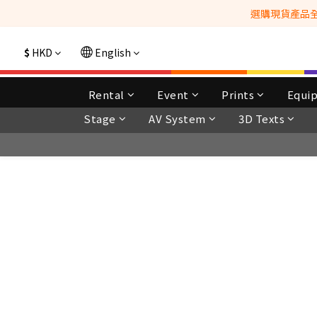
選購現貨產品全單
$
HKD
English
Rental
Event
Prints
Equi
Stage
AV System
3D Texts