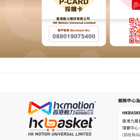
服務中心
HKBAS
香港九龍
環薈中心 C
(荔枝角站