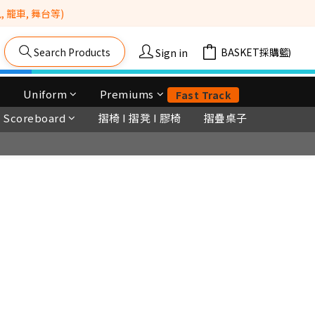
籠車, 舞台等) 
Search Products
Cart(0)
Sign in
Uniform
Premiums
Fast Track
Scoreboard
摺椅 I 摺凳 I 膠椅
摺疊桌子