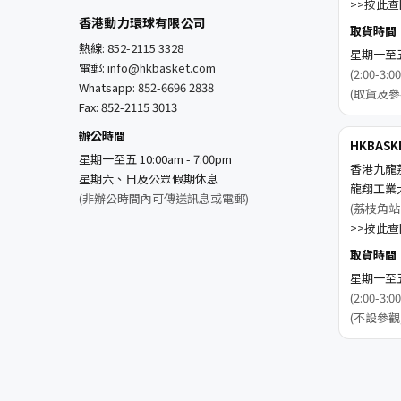
>>按此查閱
香港動力環球有限公司
取貨時間
熱線:
852-2115 3328
星期一至五 1
電郵:
info@hkbasket.com
(2:00-
Whatsapp:
852-6696 2838
(取貨及參
Fax: 852-2115 3013
辦公時間
HKBAS
星期一至五 10:00am - 7:00pm
香港九龍
星期六、日及公眾假期休息
龍翔工業
(非辦公時間內可傳送訊息或電郵)
(荔枝角站
>>按此查閱
取貨時間
星期一至五 1
(2:00-
(不設參觀