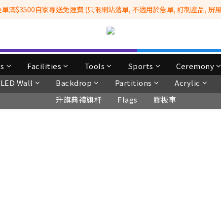
滿$3500自家專送免運費 (只限網站落單, 不適用於急單, 訂制產品, 屏風, 
全港No.1一站式設備租售及採購服務供應商
 Whatsapp: 66962838 | 電話: 21153328 | 報價: info@hkbasket.com
全港No.1一站式設備租售及採購服務供應商
ps
Facilities
Tools
Sports
Ceremony
LED Wall
Backdrop
Partitions
Acrylic
升旗典禮旗杆
Flags
膠板車