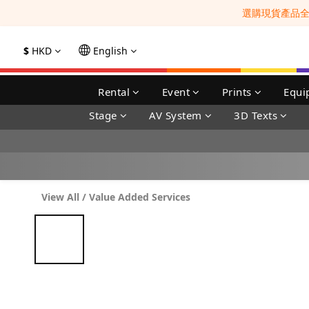
選購現貨產品全單
$
HKD
English
Rental
Event
Prints
Equi
Stage
AV System
3D Texts
View All
/
Value Added Services