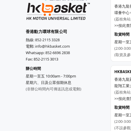
香港九龍
環薈中心 C
(荔枝角站
>>按此查閱
香港動力環球有限公司
取貨時間
熱線:
852-2115 3328
星期一至五 1
電郵:
info@hkbasket.com
(2:00-
Whatsapp:
852-6696 2838
(取貨及參
Fax: 852-2115 3013
辦公時間
HKBAS
星期一至五 10:00am - 7:00pm
香港九龍
星期六、日及公眾假期休息
龍翔工業
(非辦公時間內可傳送訊息或電郵)
(荔枝角站
>>按此查閱
取貨時間
星期一至五 1
(2:00-
(不設參觀