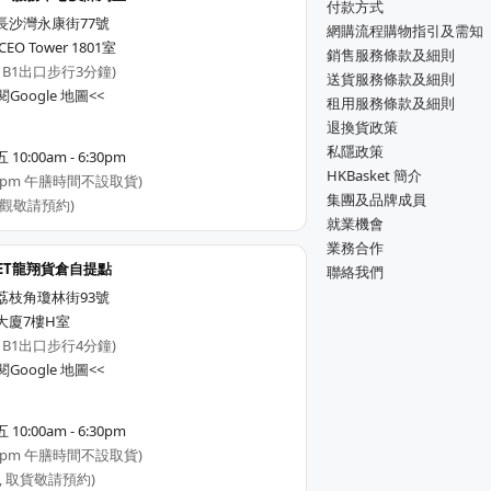
付款方式
長沙灣永康街77號
網購流程購物指引及需知
EO Tower 1801室
銷售服務條款及細則
 B1出口步行3分鐘)
送貨服務條款及細則
Google 地圖<<
租用服務條款及細則
退換貨政策
私隱政策
0:00am - 6:30pm
HKBasket 簡介
3:00pm 午膳時間不設取貨)
集團及品牌成員
觀敬請預約)
就業機會
業務合作
KET龍翔貨倉自提點
聯絡我們
荔枝角瓊林街93號
大廈7樓H室
 B1出口步行4分鐘)
Google 地圖<<
0:00am - 6:30pm
3:00pm 午膳時間不設取貨)
, 取貨敬請預約)