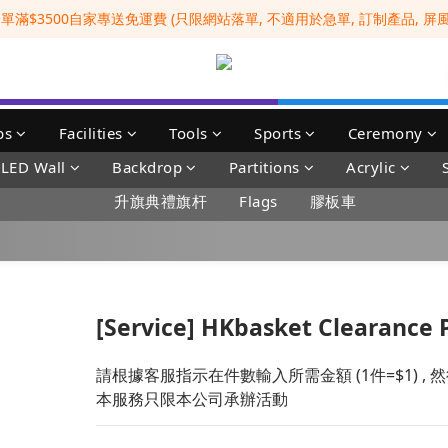
滿$3500自家專送免運費 (只限網站落單, 不適用於急單, 訂制產品, 屏風, 
全港No.1一站式設備租售及採購服務供應商
 Whatsapp: 66962838 | 電話: 21153328 | 報價: info@hkbasket.com
全港No.1一站式設備租售及採購服務供應商
ps
Facilities
Tools
Sports
Ceremony
LED Wall
Backdrop
Partitions
Acrylic
升旗典禮旗杆
Flags
膠板車
[Service] HKbasket Clearance 
請根據客服指示在件數輸入所需金額 (1件=$1) 
本服務只限本公司承辦活動