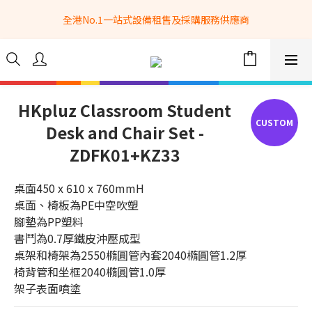
全港No.1一站式設備租售及採購服務供應商
全港No.1一站式設備租售及採購服務供應商
選購現貨產品全單滿$3500自家專送免運費 (只限網站落單, 不適用
於急單, 訂制產品, 屏風, 籠車, 舞台等) 
 Whatsapp: 66962838 | 電話: 21153328 | 報價: 
info@hkbasket.com
HKpluz Classroom Student
Desk and Chair Set -
全港No.1一站式設備租售及採購服務供應商
ZDFK01+KZ33
桌面450 x 610 x 760mmH
桌面、椅板為PE中空吹塑
腳墊為PP塑料
書鬥為0.7厚鐵皮沖壓成型
桌架和椅架為2550橢圓管內套2040橢圓管1.2厚
椅背管和坐框2040橢圓管1.0厚
架子表面噴塗