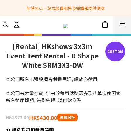
全港No.1一站式設備租售及採購服務供應商
全港No.1一站式設備租售及採購服務供應商
選購現貨產品全單滿$3500自家專送免運費 (只限網站落單, 不適用
於急單, 訂制產品, 屏風, 籠車, 舞台等) 
 Whatsapp: 66962838 | 電話: 21153328 | 報價: 
info@hkbasket.com
[Rental] HKshows 3x3m
Event Tent Rental - D Shape
全港No.1一站式設備租售及採購服務供應商
White SRM3X3-DW
本公司所有出租設備皆保養良好, 請放心選用
本公司有大量存貨, 但由於租用活動眾多及排單次序因素
所有租用檔期, 先到先得, 以付款為準
HK$430.00
HK$573.00
1) 顏色及租用數量範圍