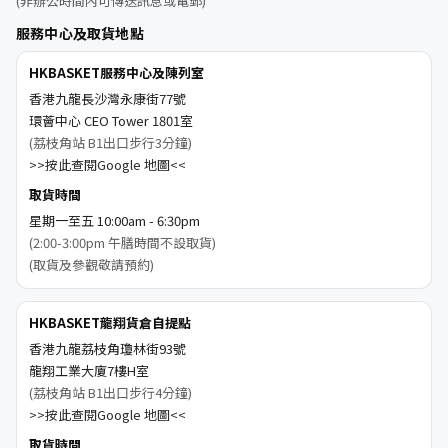
(非辦公時間內可傳送訊息或電郵)
服務中心及取貨地點
HKBASKET服務中心及陳列室
香港九龍長沙灣永康街77號
環薈中心 CEO Tower 1801室
(荔枝角站 B1出口步行3分鐘)
>>按此查閱Google 地圖<<
取貨時間
星期一至五 10:00am - 6:30pm
(2:00-3:00pm 午膳時間不設取貨)
(取貨及參觀敬請預約)
HKBASKET龍翔貨倉自提點
香港九龍荔枝角瓊林街93號
龍翔工業大廈7樓H室
(荔枝角站 B1出口步行4分鐘)
>>按此查閱Google 地圖<<
取貨時間