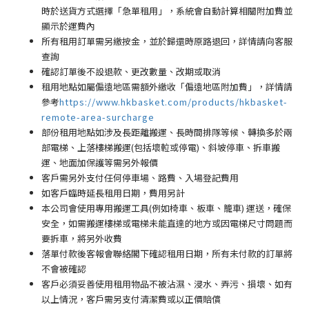
時於送貨方式選擇「急單租用」，系統會自動計算相關附加費並
顯示於運費內
所有租用訂單需另繳按金，並於歸還時原路退回，詳情請向客服
查詢
確認訂單後不設退款、更改數量、改期或取消
租用地點如屬偏遠地區需額外繳收「偏遠地區附加費
」
，詳情請
參考
https://www.hkbasket.com/products/hkbasket-
remote-area-surcharge
部份租用地點如涉及長距離搬運、長時間排隊等候、轉換多於兩
部電梯、上落樓梯搬運(包括壞𨋢或停電)、斜坡停車、拆車搬
運、地面加保護等需另外報價
客戶需另外支付任何停車場
、路費、入場登記費用
如客戶臨時延長租用日期，費用另計
本公司會使用專用搬運工具(例如椅車、板車、籠車) 運送，確保
安全，如需搬運樓梯或電梯未能直達的地方或因電梯尺寸問題而
要拆車，將另外收費
落單付款後客報會聯絡閣下確認租用日期，所有未付款的訂單將
不會被確認
客戶必須妥善使用租用物品不被沾濕、浸水、弄污、損壞、如有
以上情況，客戶需另支付清潔費或以正價賠償