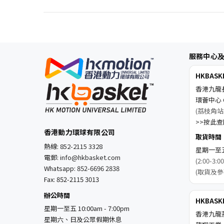
服務中心
HKBAS
香港九龍
環薈中心 C
(荔枝角站
>>按此查閱
香港動力環球有限公司
取貨時間
熱線:
852-2115 3328
星期一至五 1
電郵:
info@hkbasket.com
(2:00-
Whatsapp:
852-6696 2838
(取貨及參
Fax: 852-2115 3013
辦公時間
HKBAS
星期一至五 10:00am - 7:00pm
香港九龍
星期六、日及公眾假期休息