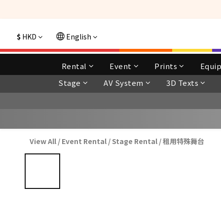
選購現貨產品全單
$
HKD
English
Rental
Event
Prints
Equi
Stage
AV System
3D Texts
View All
/
Event Rental
/
Stage Rental
/
租用特殊舞台