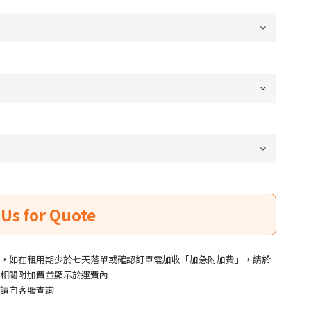
，如在租用期少於七天落單或確認訂單需加收「加急附加費」，請於
相關附加費並顯示於運費內
請向客服查詢