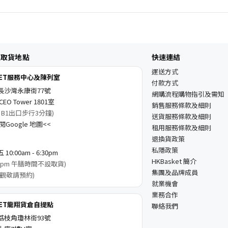
及取貨地點
快速連結
運送方式
KET服務中心及陳列室
付款方式
長沙灣永康街77號
網購流程購物指引及需知
EO Tower 1801室
銷售服務條款及細則
 B1出口步行3分鐘)
送貨服務條款及細則
Google 地圖<<
租用服務條款及細則
退換貨政策
私隱政策
0:00am - 6:30pm
HKBasket 簡介
3:00pm 午膳時間不設取貨)
集團及品牌成員
觀敬請預約)
就業機會
業務合作
KET龍翔貨倉自提點
聯絡我們
荔枝角瓊林街93號