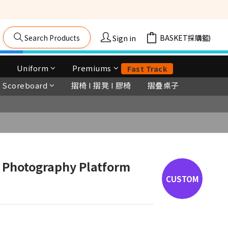
籠車, 舞台等) 
Search Products
Cart(0)
Sign in
Uniform
Premiums
Fast Track
Scoreboard
摺椅 I 摺凳 I 膠椅
摺疊桌子
l Photography Platform