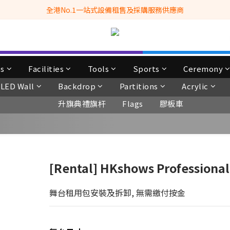
全港No.1一站式設備租售及採購服務供應商
全港No.1一站式設備租售及採購服務供應商
滿$3500自家專送免運費 (只限網站落單, 不適用於急單, 訂制產品, 屏風, 
 Whatsapp: 66962838 | 電話: 21153328 | 報價: info@hkbasket.com
全港No.1一站式設備租售及採購服務供應商
ps
Facilities
Tools
Sports
Ceremony
LED Wall
Backdrop
Partitions
Acrylic
升旗典禮旗杆
Flags
膠板車
[Rental] HKshows Professiona
舞台租用包安裝及拆卸, 無需繳付按金