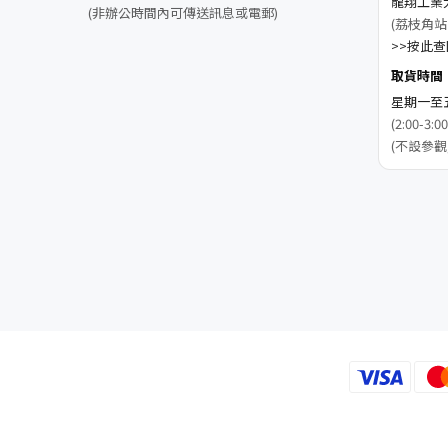
龍翔工業
(非辦公時間內可傳送訊息或電郵)
(荔枝角站
>>按此查閱
取貨時間
星期一至五 1
(2:00-
(不設參觀