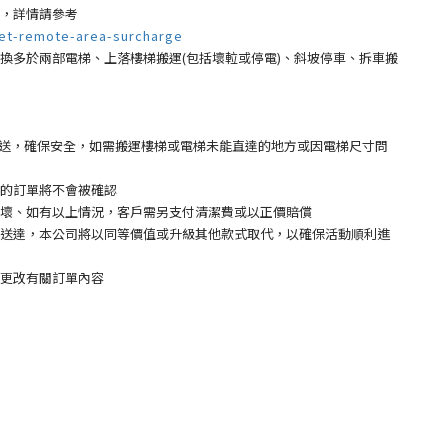
，詳情請參考
et-remote-area-surcharge
多於兩部電梯、上落樓梯搬運(包括壞𨋢或停電)、斜坡停車、拆車搬
 運送，確保安全，如需搬運樓梯或電梯未能直達的地方或因電梯尺寸問
的訂單將不會被確認
壞、如有以上情況，客戶需另支付清潔費或以正價賠償
送達，本公司將以同等價值或升級其他款式取代，以確保活動順利進
更改有關訂單內容