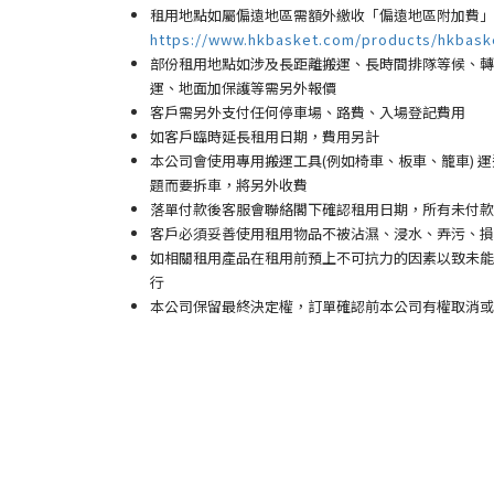
租用地點如屬偏遠地區需額外繳收「偏遠地區附加費
」
https://www.hkbasket.com/products/hkbask
部份租用地點如涉及長距離搬運、長時間排隊等候、轉換
運、地面加保護等需另外報價
客戶需另外支付任何停車場
、路費、入場登記費用
如客戶臨時延長租用日期，費用另計
本公司會使用專用搬運工具(例如椅車、板車、籠車)
題而要拆車，將另外收費
落單付款後客服會聯絡閣下確認租用日期，所有未付款
客戶必須妥善使用租用物品不被沾濕、浸水、弄污、損
如相關租用產品在租用前預上不可抗力的因素以致未能
行
本公司保留最終決定權，訂單確認前本公司有權取消或