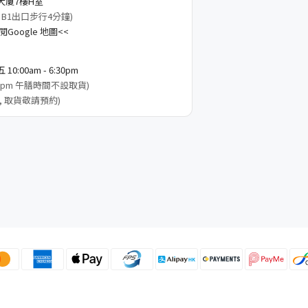
大廈7樓H室
 B1出口步行4分鐘)
Google 地圖<<
0:00am - 6:30pm
3:00pm 午膳時間不設取貨)
, 取貨敬請預約)