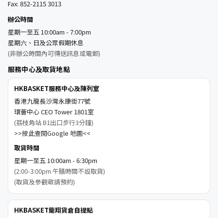
Fax: 852-2115 3013
辦公時間
星期一至五 10:00am - 7:00pm
星期六、日及公眾假期休息
(非辦公時間內可傳送訊息或電郵)
服務中心及取貨地點
HKBASKET服務中心及陳列室
香港九龍長沙灣永康街77號
環薈中心 CEO Tower 1801室
(荔枝角站 B1出口步行3分鐘)
>>按此查閱Google 地圖<<
取貨時間
星期一至五 10:00am - 6:30pm
(2:00-3:00pm 午膳時間不設取貨)
(取貨及參觀敬請預約)
HKBASKET龍翔貨倉自提點