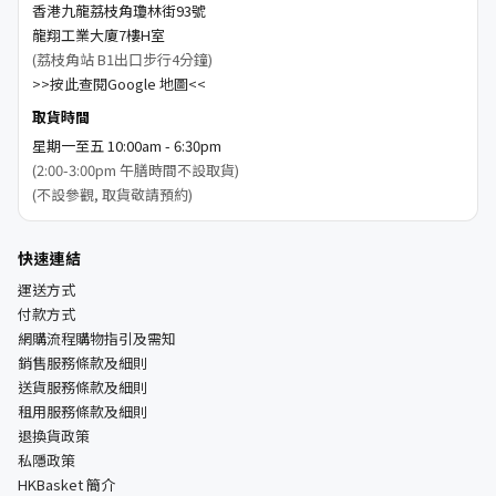
香港九龍荔枝角瓊林街93號
龍翔工業大廈7樓H室
(荔枝角站 B1出口步行4分鐘)
>>按此查閱Google 地圖<<
取貨時間
星期一至五 10:00am - 6:30pm
(2:00-3:00pm 午膳時間不設取貨)
(不設參觀, 取貨敬請預約)
快速連結
運送方式
付款方式
網購流程購物指引及需知
銷售服務條款及細則
送貨服務條款及細則
租用服務條款及細則
退換貨政策
私隱政策
HKBasket 簡介