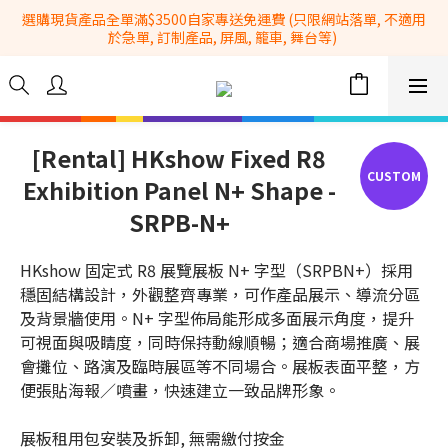
選購現貨產品全單滿$3500自家專送免運費 (只限網站落單, 不適用
全港No.1一站式設備租售及採購服務供應商
於急單, 訂制產品, 屏風, 籠車, 舞台等) 
 Whatsapp: 66962838 | 電話: 21153328 | 報價: 
info@hkbasket.com
全港No.1一站式設備租售及採購服務供應商
[Rental] HKshow Fixed R8
Exhibition Panel N+ Shape -
SRPB-N+
HKshow 固定式 R8 展覽展板 N+ 字型（SRPBN+）採用
穩固結構設計，外觀整齊專業，可作產品展示、導流分區
及背景牆使用。N+ 字型佈局能形成多面展示角度，提升
可視面與吸睛度，同時保持動線順暢；適合商場推廣、展
會攤位、路演及臨時展區等不同場合。展板表面平整，方
便張貼海報／噴畫，快速建立一致品牌形象。
展板租用包安裝及拆卸, 無需繳付按金