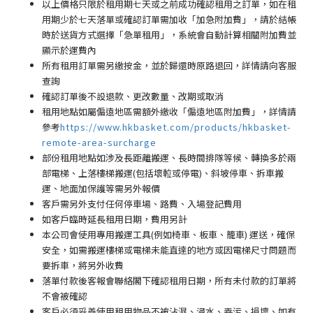
以上價格只限於租用期七天或之前成功確認租用之訂單，如在租
用期少於七天落單或確認訂單需加收「加急附加費」，請於結帳
時於送貨方式選擇「急單租用」，系統會自動計算相關附加費並
顯示於運費內
所有租用訂單需另繳按金，並於歸還時原路退回，詳情請向客服
查詢
確認訂單後不設退款、更改數量、改期或取消
租用地點如屬偏遠地區需額外繳收「偏遠地區附加費
」
，詳情請
參考
https://www.hkbasket.com/products/hkbasket-
remote-area-surcharge
部份租用地點如涉及長距離搬運、長時間排隊等候、轉換多於兩
部電梯、上落樓梯搬運(包括壞𨋢或停電)、斜坡停車、拆車搬
運、地面加保護等需另外報價
客戶需另外支付任何停車場
、路費、入場登記費用
如客戶臨時延長租用日期，費用另計
本公司會使用專用搬運工具(例如椅車、板車、籠車) 運送，確保
安全，如需搬運樓梯或電梯未能直達的地方或因電梯尺寸問題而
要拆車，將另外收費
落單付款後客報會聯絡閣下確認租用日期，所有未付款的訂單將
不會被確認
客戶必須妥善使用租用物品不被沾濕、浸水、弄污、損壞、如有