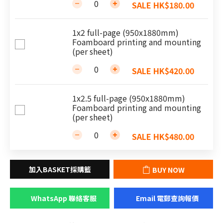
SALE HK$180.00
1x2 full-page (950x1880mm)
Foamboard printing and mounting
(per sheet)
SALE HK$420.00
1x2.5 full-page (950x1880mm)
Foamboard printing and mounting
(per sheet)
SALE HK$480.00
BUY NOW
WhatsApp 聯絡客服
Email 電郵查詢報價