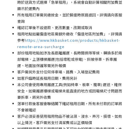
時於送貨方式選擇「急單租用」，系統會自動計算相關附加費並
顯示於運費內
所有租用訂單需另繳按金，並於歸還時原路退回，詳情請向客服
查詢
確認訂單後不設退款、更改數量、改期或取消
租用地點如屬偏遠地區需額外繳收「偏遠地區附加費
」
，詳情請
參考
https://www.hkbasket.com/products/hkbasket-
remote-area-surcharge
部份租用地點如涉及長距離搬運、長時間排隊等候、轉換多於兩
部電梯、上落樓梯搬運(包括壞𨋢或停電)、斜坡停車、拆車搬
運、地面加保護等需另外報價
客戶需另外支付任何停車場
、路費、入場登記費用
如客戶臨時延長租用日期，費用另計
本公司會使用專用搬運工具(例如椅車、板車、籠車) 運送，確保
安全，如需搬運樓梯或電梯未能直達的地方或因電梯尺寸問題而
要拆車，將另外收費
落單付款後客服會聯絡閣下確認租用日期，所有未付款的訂單將
不會被確認
客戶必須妥善使用租用物品不被沾濕、浸水、弄污、損壞、如有
以上情況，客戶需另支付清潔費或以正價賠償
如相關租用產品在租用前預上不可抗力的因素以致未能送達，本