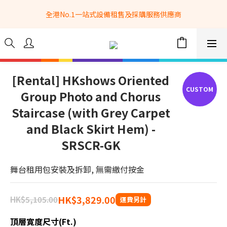
全港No.1一站式設備租售及採購服務供應商
全港No.1一站式設備租售及採購服務供應商
選購現貨產品全單滿$3500自家專送免運費 (只限網站落單, 不適用
於急單, 訂制產品, 屏風, 籠車, 舞台等) 
 Whatsapp: 66962838 | 電話: 21153328 | 報價: 
info@hkbasket.com
[Rental] HKshows Oriented
Group Photo and Chorus
全港No.1一站式設備租售及採購服務供應商
Staircase (with Grey Carpet
and Black Skirt Hem) -
SRSCR-GK
舞台租用包安裝及拆卸, 無需繳付按金
HK$3,829.00
HK$5,105.00
頂層寛度尺寸(ft.)