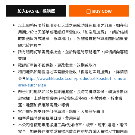
BUY NOW
以上價格只限於租用期七天或之前成功確認租用之訂單，如在租
用期少於七天落單或確認訂單需加收「加急附加費」，請於結帳
時於送貨方式選擇「急單租用」，系統會自動計算相關附加費並
顯示於運費內
所有租用訂單需另繳按金，並於歸還時原路退回，詳情請向客服
查詢
確認訂單後不設退款、更改數量、改期或取消
租用地點如屬偏遠地區需額外繳收「偏遠地區附加費
」
，詳情請
參考
https://www.hkbasket.com/products/hkbasket-remote-
area-surcharge
部份租用地點如涉及長距離搬運、長時間排隊等候、轉換多於兩
部電梯、上落樓梯搬運(包括壞𨋢或停電)、斜坡停車、拆車搬
運、地面加保護等需另外報價
客戶需另外支付任何停車場
、路費、入場登記費用
如客戶臨時延長租用日期，費用另計
本公司會使用專用搬運工具(例如椅車、板車、籠車) 運送，確保
安全，如需搬運樓梯或電梯未能直達的地方或因電梯尺寸問題而