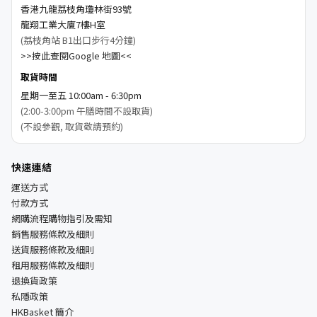
香港九龍荔枝角瓊林街93號
龍翔工業大廈7樓H室
(荔枝角站 B1出口步行4分鐘)
>>按此查閱Google 地圖<<
取貨時間
星期一至五 10:00am - 6:30pm
(2:00-3:00pm 午膳時間不設取貨)
(不設參觀, 取貨敬請預約)
快速連結
運送方式
付款方式
網購流程購物指引及需知
銷售服務條款及細則
送貨服務條款及細則
租用服務條款及細則
退換貨政策
私隱政策
HKBasket 簡介