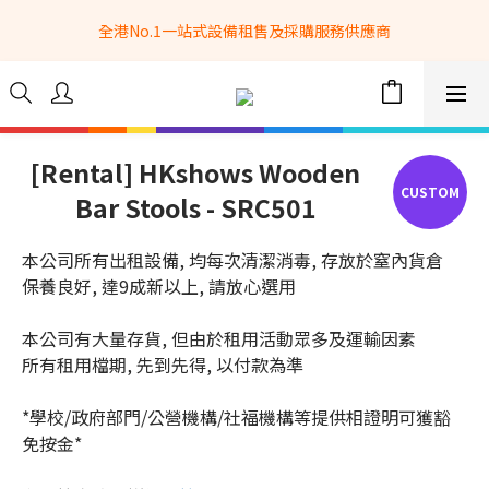
全港No.1一站式設備租售及採購服務供應商
全港No.1一站式設備租售及採購服務供應商
選購現貨產品全單滿$3500自家專送免運費 (只限網站落單, 不適用
於急單, 訂制產品, 屏風, 籠車, 舞台等) 
 Whatsapp: 66962838 | 電話: 21153328 | 報價: 
info@hkbasket.com
[Rental] HKshows Wooden
Bar Stools - SRC501
全港No.1一站式設備租售及採購服務供應商
本公司所有出租設備, 均每次清潔消毒, 存放於窒內貨倉
保養良好, 達9成新以上, 請放心選用
本公司有大量存貨, 但由於租用活動眾多及運輸因素
所有租用檔期, 先到先得, 以付款為準
*學校/政府部門/公營機構/社福機構等提供相證明可獲豁
免按金*