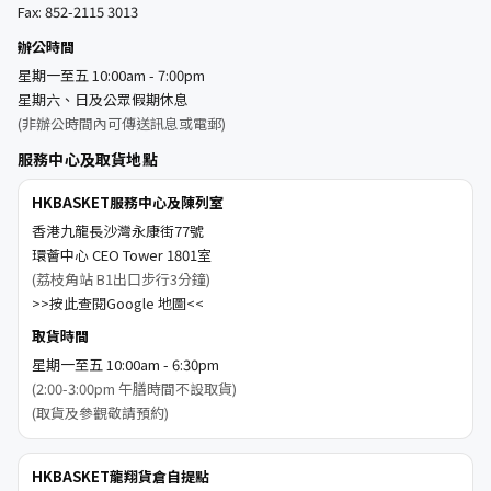
Fax: 852-2115 3013
辦公時間
星期一至五 10:00am - 7:00pm
星期六、日及公眾假期休息
(非辦公時間內可傳送訊息或電郵)
服務中心及取貨地點
HKBASKET服務中心及陳列室
香港九龍長沙灣永康街77號
環薈中心 CEO Tower 1801室
(荔枝角站 B1出口步行3分鐘)
>>按此查閱Google 地圖<<
取貨時間
星期一至五 10:00am - 6:30pm
(2:00-3:00pm 午膳時間不設取貨)
(取貨及參觀敬請預約)
HKBASKET龍翔貨倉自提點