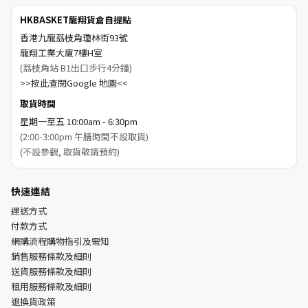
HKBASKET龍翔貨倉自提點
香港九龍荔枝角瓊林街93號
龍翔工業大廈7樓H室
(荔枝角站 B1出口步行4分鐘)
>>按此查閱Google 地圖<<
取貨時間
星期一至五 10:00am - 6:30pm
(2:00-3:00pm 午膳時間不設取貨)
(不設參觀, 取貨敬請預約)
快速連結
運送方式
付款方式
網購流程購物指引及需知
銷售服務條款及細則
送貨服務條款及細則
租用服務條款及細則
退換貨政策