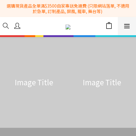
選購現貨產品全單滿$3500自家專送免運費 (只限網站落單, 不適用
全港No.1一站式設備租售及採購服務供應商
於急單, 訂制產品, 屏風, 籠車, 舞台等) 
 Whatsapp: 66962838 | 電話: 21153328 | 報價: 
info@hkbasket.com
全港No.1一站式設備租售及採購服務供應商
Image Title
Image Title