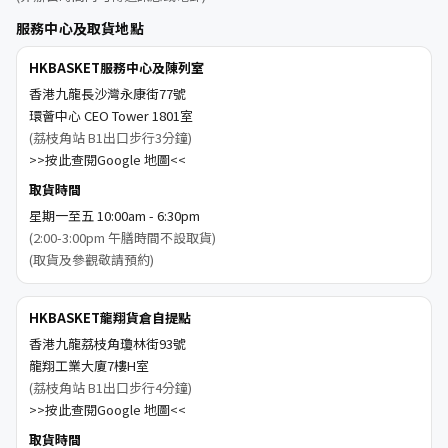
服務中心及取貨地點
HKBASKET服務中心及陳列室
香港九龍長沙灣永康街77號
環薈中心 CEO Tower 1801室
(荔枝角站 B1出口步行3分鐘)
>>按此查閱Google 地圖<<
取貨時間
星期一至五 10:00am - 6:30pm
(2:00-3:00pm 午膳時間不設取貨)
(取貨及參觀敬請預約)
HKBASKET龍翔貨倉自提點
香港九龍荔枝角瓊林街93號
龍翔工業大廈7樓H室
(荔枝角站 B1出口步行4分鐘)
>>按此查閱Google 地圖<<
取貨時間