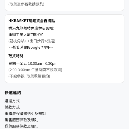
(取貨及參觀敬請預約)
HKBASKET龍翔貨倉自提點
香港九龍荔枝角瓊林街93號
龍翔工業大廈7樓H室
(荔枝角站 B1出口步行4分鐘)
>>按此查閱Google 地圖<<
取貨時間
星期一至五 10:00am - 6:30pm
(2:00-3:00pm 午膳時間不設取貨)
(不設參觀, 取貨敬請預約)
快速連結
運送方式
付款方式
網購流程購物指引及需知
銷售服務條款及細則
送貨服務條款及細則