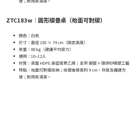
便；耐用易清潔。
ZTC183w｜圓形摺疊桌（枱面可對摺）
顏色：白色
尺寸：直徑 183 × 74 cm（固定高度）
承重：80 kg（建議平均受力）
適用：10–12人
材質：桌面 HDPE 高密度聚乙烯｜支架 鋼管＋環保砂噴塑工藝
特點：枱面可對摺收納；收摺後厚度約 9 cm，存放及搬運方
便；耐用易清潔。