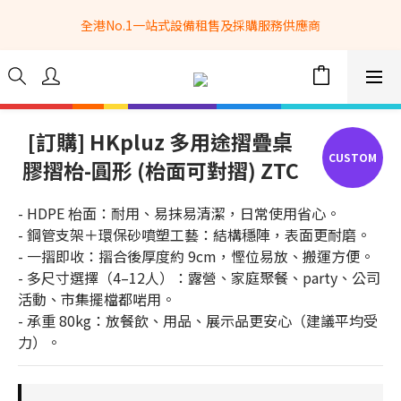
全港No.1一站式設備租售及採購服務供應商
全港No.1一站式設備租售及採購服務供應商
選購現貨產品全單滿$3500自家專送免運費 (只限網站落單, 不適用
於急單, 訂制產品, 屏風, 籠車, 舞台等) 
 Whatsapp: 66962838 | 電話: 21153328 | 報價: 
info@hkbasket.com
[訂購] HKpluz 多用途摺疊桌
膠摺枱-圓形 (枱面可對摺) ZTC
全港No.1一站式設備租售及採購服務供應商
- HDPE 枱面：耐用、易抹易清潔，日常使用省心。
- 鋼管支架＋環保砂噴塑工藝：結構穩陣，表面更耐磨。
- 一摺即收：摺合後厚度約 9cm，慳位易放、搬運方便。
- 多尺寸選擇（4–12人）：露營、家庭聚餐、party、公司
活動、市集擺檔都啱用。
- 承重 80kg：放餐飲、用品、展示品更安心（建議平均受
力）。